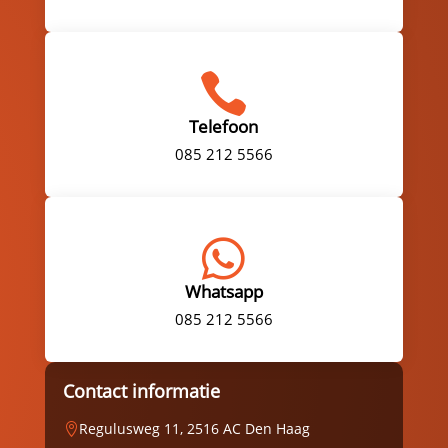

Telefoon
085 212 5566

Whatsapp
085 212 5566
Contact informatie
Regulusweg 11, 2516 AC Den Haag
