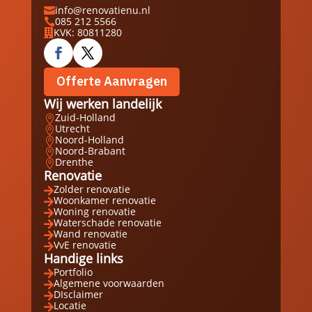
info@renovatienu.nl

085 212 5566

KVK: 80811280

Offerte Aanvragen
Wij werken landelijk
Zuid-Holland

Utrecht

Noord-Holland

Noord-Brabant

Drenthe

Renovatie
Zolder renovatie

Woonkamer renovatie

Woning renovatie

Waterschade renovatie

Wand renovatie

VvE renovatie

Handige links
Portfolio

Algemene voorwaarden

DIsclaimer

Locatie
