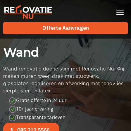
Videospeler
Offerte Aanvragen
Offerte Aanvragen
Wand
Wand renovatie doe je slim met Renovatie Nu.​ Wij
maken muren weer strak met stucwerk,
gipsplaten, egaliseren en afwerking met renovlies,
sierpleister en latex.​
Gratis offerte in 24 uur
N
10+ jaar ervaring
N
Transparante tarieven
N
085 212 5566