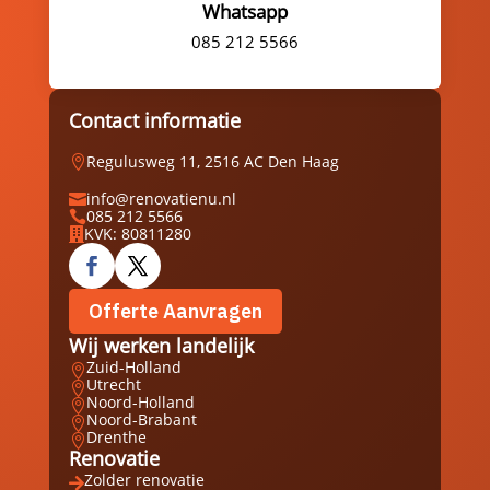
Whatsapp
085 212 5566
Contact informatie
Regulusweg 11, 2516 AC Den Haag

info@renovatienu.nl

085 212 5566

KVK: 80811280

Offerte Aanvragen
Wij werken landelijk
Zuid-Holland

Utrecht

Noord-Holland

Noord-Brabant

Drenthe

Renovatie
Zolder renovatie
