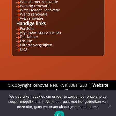
Woonkamer renovatie

Woning renovatie

Waterschade renovatie

Wand renovatie

VvE renovatie

Handige links
Portfolio

Algemene voorwaarden

DIsclaimer

Locatie

Offerte vergelijken

Blog

© Copyright Renovatie Nu KVK 80811280 |
Website
laten maken door Flexamedia
We gebruiken cookies om ervoor te zorgen dat onze site zo
Privacyverklaring
|
Disclaimer
|
Algemene
soepel mogelijk draait. Als je doorgaat met het gebruiken van
Voorwaarden
deze site, gaan we ervan uit dat je ermee instemt.
Ok