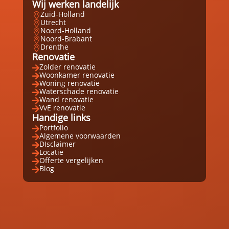
Wij werken landelijk
Zuid-Holland

Utrecht

Noord-Holland

Noord-Brabant

Drenthe

Renovatie
Zolder renovatie

Woonkamer renovatie

Woning renovatie

Waterschade renovatie

Wand renovatie

VvE renovatie

Handige links
Portfolio

Algemene voorwaarden

DIsclaimer

Locatie

Offerte vergelijken

Blog
