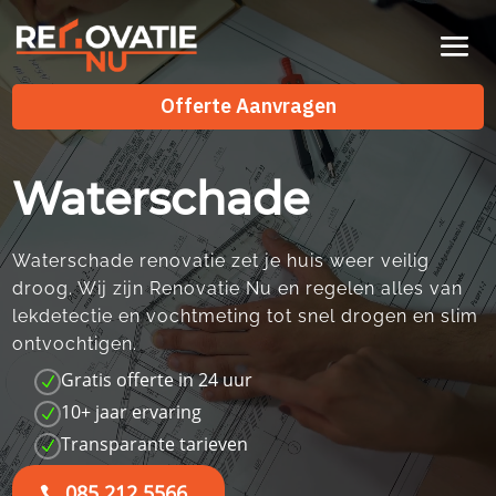
Videospeler
Offerte Aanvragen
Waterschade
Waterschade renovatie zet je huis weer veilig
droog.​ Wij zijn Renovatie Nu en regelen alles van
lekdetectie en vochtmeting tot snel drogen en slim
ontvochtigen.​
Gratis offerte in 24 uur
N
10+ jaar ervaring
N
Transparante tarieven
N
085 212 5566