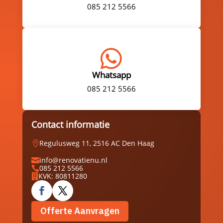
085 212 5566

Whatsapp
085 212 5566
Contact informatie
Regulusweg 11, 2516 AC Den Haag

info@renovatienu.nl

085 212 5566

KVK: 80811280

Offerte Aanvragen