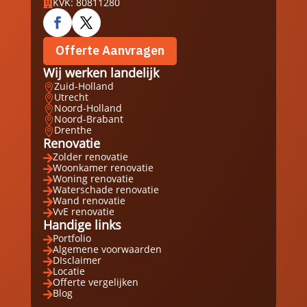
KVK: 80811280

Offerte Aanvragen
Wij werken landelijk
Zuid-Holland

Utrecht

Noord-Holland

Noord-Brabant

Drenthe

Renovatie
Zolder renovatie

Woonkamer renovatie

Woning renovatie

Waterschade renovatie

Wand renovatie

VvE renovatie

Handige links
Portfolio

Algemene voorwaarden

DIsclaimer

Locatie

Offerte vergelijken

Blog
