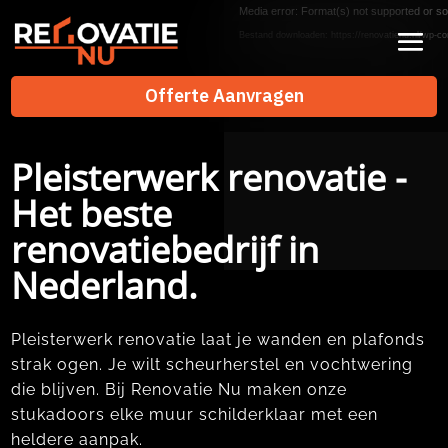
Videospeler
Media error: Format(s) not supported or so
Bestand downloaden: https://renovatienu.nl/wp-co
Offerte Aanvragen
Offerte Aanvragen
Pleisterwerk renovatie -
Het beste
renovatiebedrijf in
Nederland.
Pleisterwerk renovatie laat je wanden en plafonds
strak ogen.​ Je wilt scheurherstel en vochtwering
die blijven.​ Bij Renovatie Nu maken onze
stukadoors elke muur schilderklaar met een
heldere aanpak.​