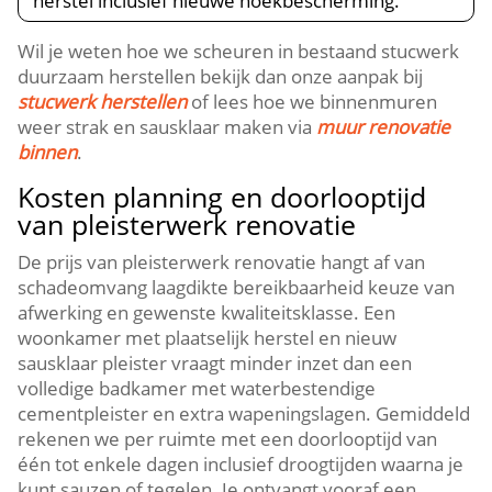
herstel inclusief nieuwe hoekbescherming.​
Wil je weten hoe we scheuren in bestaand stucwerk
duurzaam herstellen bekijk dan onze aanpak bij
stucwerk herstellen
of lees hoe we binnenmuren
weer strak en sausklaar maken via
muur renovatie
binnen
.​
Kosten planning en doorlooptijd
van pleisterwerk renovatie
De prijs van pleisterwerk renovatie hangt af van
schadeomvang laagdikte bereikbaarheid keuze van
afwerking en gewenste kwaliteitsklasse.​ Een
woonkamer met plaatselijk herstel en nieuw
sausklaar pleister vraagt minder inzet dan een
volledige badkamer met waterbestendige
cementpleister en extra wapeningslagen.​ Gemiddeld
rekenen we per ruimte met een doorlooptijd van
één tot enkele dagen inclusief droogtijden waarna je
kunt sauzen of tegelen.​ Je ontvangt vooraf een