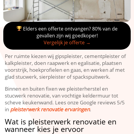
Elders een offerte ontvangen? 80% van de
gevallen zijn wij goedkoper!
Vergelijk je offerte →
Per ruimte kiezen wij gipspleister, cementpleister of
kalkpleister, doen raapwerk en egalisatie, plaatsen
voorstrijk, hoekprofielen en gaas, en werken af met
glad stucwerk, sierpleister of spackspuitwerk.​
Binnen en buiten fixen we pleisterherstel en
stucwerk renovatie, van vochtige keldermuur tot
scheve keukenwand.​ Lees onze Google reviews 5/5
in
pleisterwerk renovatie ervaringen
.​
Wat is pleisterwerk renovatie en
wanneer kies je ervoor