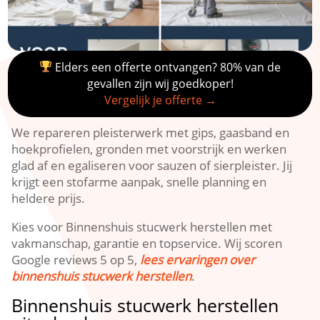
Elders een offerte ontvangen? 80% van de
gevallen zijn wij goedkoper!
Vergelijk je offerte →
We repareren pleisterwerk met gips, gaasband en
hoekprofielen, gronden met voorstrijk en werken
glad af en egaliseren voor sauzen of sierpleister.​ Jij
krijgt een stofarme aanpak, snelle planning en
heldere prijs.​
Kies voor Binnenshuis stucwerk herstellen met
vakmanschap, garantie en topservice.​ Wij scoren
Google reviews 5 op 5,
lees ervaringen over
binnenshuis stucwerk herstellen
.​
Binnenshuis stucwerk herstellen