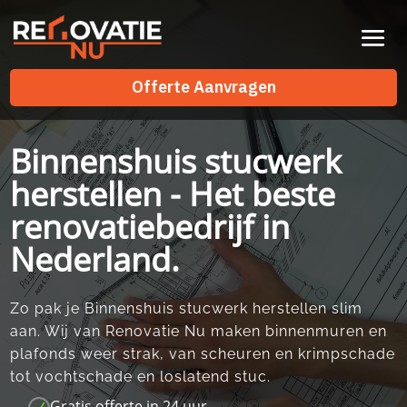
Videospeler
Offerte Aanvragen
Offerte Aanvragen
Binnenshuis stucwerk
herstellen - Het beste
renovatiebedrijf in
Nederland.
Zo pak je Binnenshuis stucwerk herstellen slim
aan.​ Wij van Renovatie Nu maken binnenmuren en
plafonds weer strak, van scheuren en krimpschade
tot vochtschade en loslatend stuc.​
Gratis offerte in 24 uur