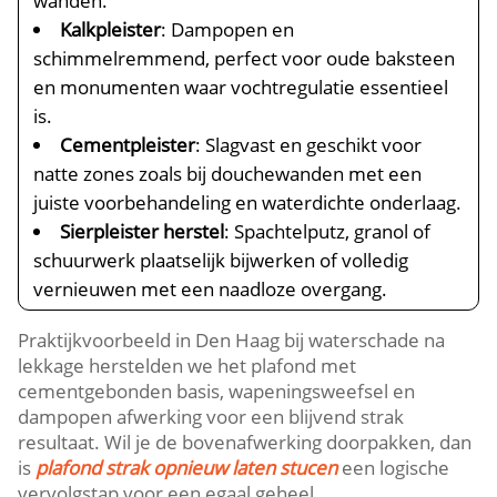
wanden.​
Kalkpleister
: Dampopen en
schimmelremmend, perfect voor oude baksteen
en monumenten waar vochtregulatie essentieel
is.​
Cementpleister
: Slagvast en geschikt voor
natte zones zoals bij douchewanden met een
juiste voorbehandeling en waterdichte onderlaag.​
Sierpleister herstel
: Spachtelputz, granol of
schuurwerk plaatselijk bijwerken of volledig
vernieuwen met een naadloze overgang.​
Praktijkvoorbeeld in Den Haag bij waterschade na
lekkage herstelden we het plafond met
cementgebonden basis, wapeningsweefsel en
dampopen afwerking voor een blijvend strak
resultaat.​ Wil je de bovenafwerking doorpakken, dan
is
plafond strak opnieuw laten stucen
een logische
vervolgstap voor een egaal geheel.​