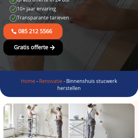
N
10+ jaar ervaring
N
Transparante tarieven
N
085 212 5566
Gratis offerte
Home
-
Renovatie
-
Binnenshuis stucwerk
herstellen