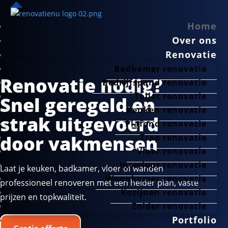
Home
Over ons
Renovatie
Badkamer renovatie
Renovatie nodig?
Bedrijfspand renovatie
Toilet renovatie
Snel geregeld en
Keuken renovatie
strak uitgevoerd
Plafond renovatie
door vakmensen
Trap renovatie
Vloer renovatie
Interieur renovatie
Laat je keuken, badkamer, vloer of wanden
Woonkamer renovatie
professioneel renoveren met een helder plan, vaste
Kozijnen renovatie
prijzen en topkwaliteit.
Zolder renovatie
Portfolio