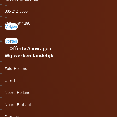

085 212 5566

KVK: 80811280
Volgen
Volgen
Offerte Aanvragen
Wij werken landelijk

Zuid-Holland

Utrecht

Noord-Holland

Noord-Brabant

Drenthe