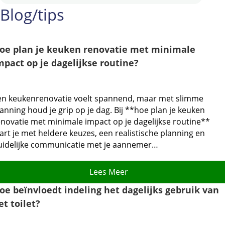
Blog/tips
oe plan je keuken renovatie met minimale
mpact op je dagelijkse routine?
en keukenrenovatie voelt spannend, maar met slimme
anning houd je grip op je dag.​ Bij **hoe plan je keuken
enovatie met minimale impact op je dagelijkse routine**
art je met heldere keuzes, een realistische planning en
uidelijke communicatie met je aannemer…
Lees Meer
oe beïnvloedt indeling het dagelijks gebruik van
et toilet?