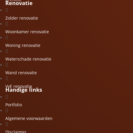
Renovatie

Zolder renovatie

Woonkamer renovatie

Woning renovatie

Waterschade renovatie

Wand renovatie

VvE renovatie
Handige links

Portfolio

Algemene voorwaarden

DIsclaimer