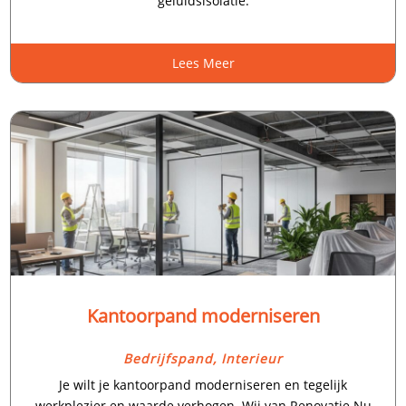
geluidsisolatie.​
Lees Meer
Kantoorpand moderniseren
Bedrijfspand
,
Interieur
Je wilt je kantoorpand moderniseren en tegelijk
werkplezier en waarde verhogen.​ Wij van Renovatie Nu