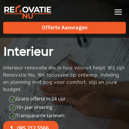
Videospeler
Offerte Aanvragen
Offerte Aanvragen
Interieur
Interieur renovatie die je huis vooruit helpt.​ Wij zijn
Renovatie Nu.​ We focussen op ontwerp, indeling
en planning met oog voor comfort, stijl en jouw
budget.​
Gratis offerte in 24 uur
N
10+ jaar ervaring
N
Transparante tarieven
N
085 212 5566