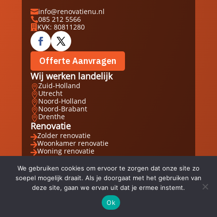
info@renovatienu.nl

085 212 5566

KVK: 80811280

Offerte Aanvragen
Wij werken landelijk
Zuid-Holland

Utrecht

Noord-Holland

Noord-Brabant

Drenthe

Renovatie
Zolder renovatie

Woonkamer renovatie

Woning renovatie

Waterschade renovatie

Wand renovatie

We gebruiken cookies om ervoor te zorgen dat onze site zo
VvE renovatie

soepel mogelijk draait. Als je doorgaat met het gebruiken van
Handige links
deze site, gaan we ervan uit dat je ermee instemt.
Portfolio

Algemene voorwaarden
Ok

Email
Whatsapp
Direct bellen
DIsclaimer




Locatie