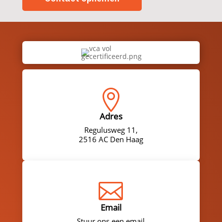

Adres
Regulusweg 11,
2516 AC Den Haag

Email
Stuur ons een email