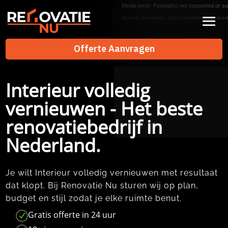
Videospeler
Media error: Format(s) not supported or so
Bestand downloaden: https://renovatienu.nl/wp-co
Offerte Aanvragen
Offerte Aanvragen
Interieur volledig
vernieuwen - Het beste
renovatiebedrijf in
Nederland.
Je wilt Interieur volledig vernieuwen met resultaat
dat klopt.​ Bij Renovatie Nu sturen wij op plan,
budget en stijl zodat je elke ruimte benut.​
Gratis offerte in 24 uur
N