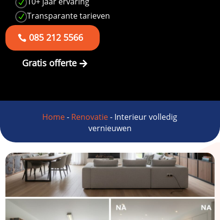
10+ jaar ervaring
N
Transparante tarieven
N
085 212 5566
Gratis offerte
Home
-
Renovatie
-
Interieur volledig
vernieuwen