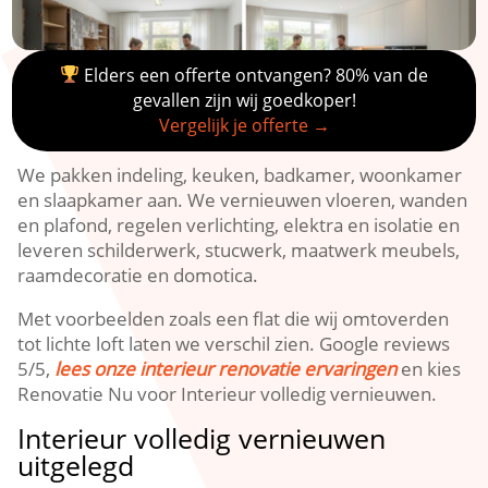
Elders een offerte ontvangen? 80% van de
gevallen zijn wij goedkoper!
Vergelijk je offerte →
We pakken indeling, keuken, badkamer, woonkamer
en slaapkamer aan.​ We vernieuwen vloeren, wanden
en plafond, regelen verlichting, elektra en isolatie en
leveren schilderwerk, stucwerk, maatwerk meubels,
raamdecoratie en domotica.​
Met voorbeelden zoals een flat die wij omtoverden
tot lichte loft laten we verschil zien.​ Google reviews
5/5,
lees onze interieur renovatie ervaringen
en kies
Renovatie Nu voor Interieur volledig vernieuwen.​
Interieur volledig vernieuwen
uitgelegd