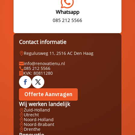

Whatsapp
085 212 5566
Contact informatie
Regulusweg 11, 2516 AC Den Haag

info@renovatienu.nl

085 212 5566

KVK: 80811280

Offerte Aanvragen
Wij werken landelijk
Zuid-Holland

Utrecht

Noord-Holland

Noord-Brabant

Drenthe

Renovatie