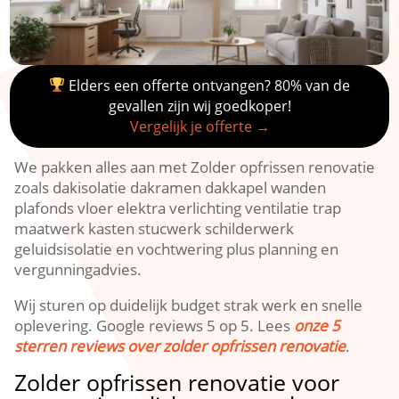
Elders een offerte ontvangen? 80% van de
gevallen zijn wij goedkoper!
Vergelijk je offerte →
We pakken alles aan met Zolder opfrissen renovatie
zoals dakisolatie dakramen dakkapel wanden
plafonds vloer elektra verlichting ventilatie trap
maatwerk kasten stucwerk schilderwerk
geluidsisolatie en vochtwering plus planning en
vergunningadvies.​
Wij sturen op duidelijk budget strak werk en snelle
oplevering.​ Google reviews 5 op 5.​ Lees
onze 5
sterren reviews over zolder opfrissen renovatie
.​
Zolder opfrissen renovatie voor