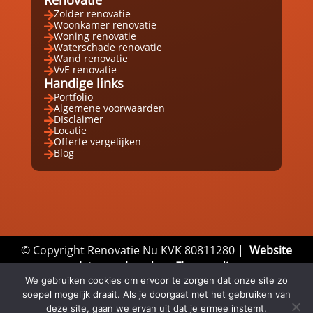
Zolder renovatie

Woonkamer renovatie

Woning renovatie

Waterschade renovatie

Wand renovatie

VvE renovatie

Handige links
Portfolio

Algemene voorwaarden

DIsclaimer

Locatie

Offerte vergelijken

Blog

© Copyright Renovatie Nu KVK 80811280 |
Website
laten maken door Flexamedia
Privacyverklaring
|
Disclaimer
|
Algemene
We gebruiken cookies om ervoor te zorgen dat onze site zo
soepel mogelijk draait. Als je doorgaat met het gebruiken van
Voorwaarden
deze site, gaan we ervan uit dat je ermee instemt.