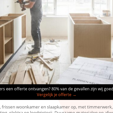
rs een offerte ontvangen? 80% van de gevallen zijn wij goe
Vergelijk je offerte →
 frissen woonkamer en slaapkamer op, met timmerwerk,
hting, elektra en loodgieterij.​ Duurzame materialen en afwe