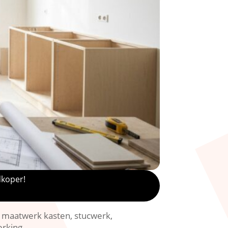
dkoper!
 maatwerk kasten, stucwerk,
rking.​