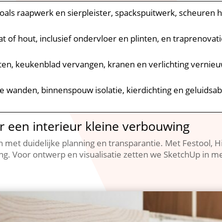
zoals raapwerk en sierpleister, spackspuitwerk, scheuren 
at of hout, inclusief ondervloer en plinten, en traprenovat
iten, keukenblad vervangen, kranen en verlichting verni
he wanden, binnenspouw isolatie, kierdichting en geluids
 een interieur kleine verbouwing
met duidelijke planning en transparantie.​ Met Festool, H
.​ Voor ontwerp en visualisatie zetten we SketchUp in m