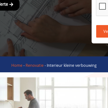
ferte
Ve
Home
-
Renovatie
-
Interieur kleine verbouwing