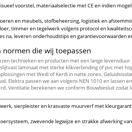
visueel voorstel, materiaalselectie met CE en indien mogeli
oeren en meubels, stofbeheersing, logistiek en afstemmi
, vloer, timmer en tegelwerk volgens protocol en kwaliteitsc
les na, leveren onderhoudstips en garantievoorwaarden en 
n normen die wij toepassen
zen technieken en producten met een lange levensduur.​
lijtvast laminaat met sterke klikverbinding of pvc met ho
oplossingen met Wedi of Kerdi in natte zones.​ Geluidsiso
uid.​ Elektra passen we aan volgens NEN 1010 en lassen
rd.​ Ventilatie berekenen we conform Bouwbesluit zodat luc
apwerk, sierpleister en krasvaste muurverf met kleurgaran
ersysteem, zwevende legwijze en strakke afwerking van pl