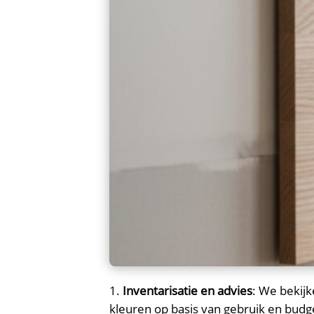
Inventarisatie en advies
: We bekij
kleuren op basis van gebruik en budge