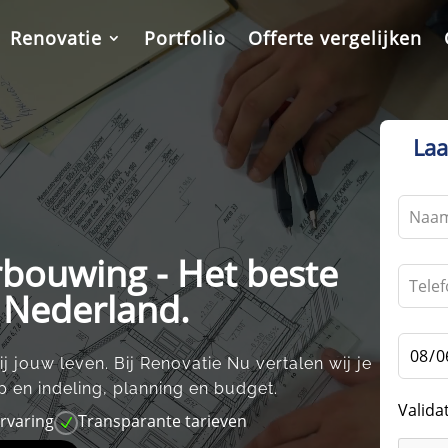
Renovatie
Portfolio
Offerte vergelijken
Laa
Leave
this
field
erbouwing - Het beste
blank
n Nederland.
j jouw leven.​ Bij Renovatie Nu vertalen wij je
 en indeling, planning en budget.​
Valida
ervaring
Transparante tarieven
N