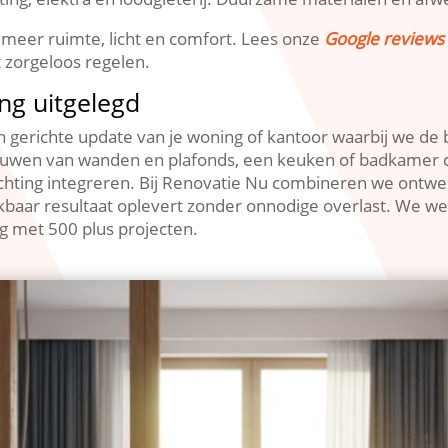
meer ruimte, licht en comfort.​ Lees onze
Google reviews 
 zorgeloos regelen.​
ing uitgelegd
en gerichte update van je woning of kantoor waarbij we de
ieuwen van wanden en plafonds, een keuken of badkamer o
chting integreren.​ Bij Renovatie Nu combineren we ontwer
baar resultaat oplevert zonder onnodige overlast.​ We werk
g met 500 plus projecten.​