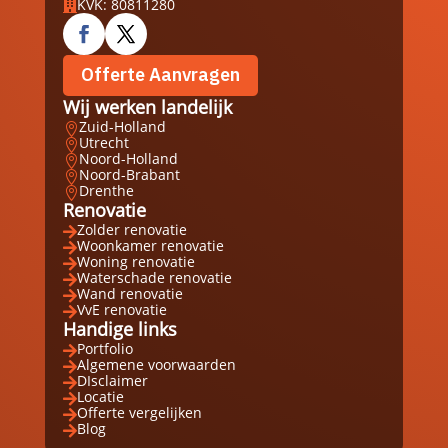
KVK: 80811280

Offerte Aanvragen
Wij werken landelijk
Zuid-Holland

Utrecht

Noord-Holland

Noord-Brabant

Drenthe

Renovatie
Zolder renovatie

Woonkamer renovatie

Woning renovatie

Waterschade renovatie

Wand renovatie

VvE renovatie

Handige links
Portfolio

Algemene voorwaarden

DIsclaimer

Locatie

Offerte vergelijken

Blog
