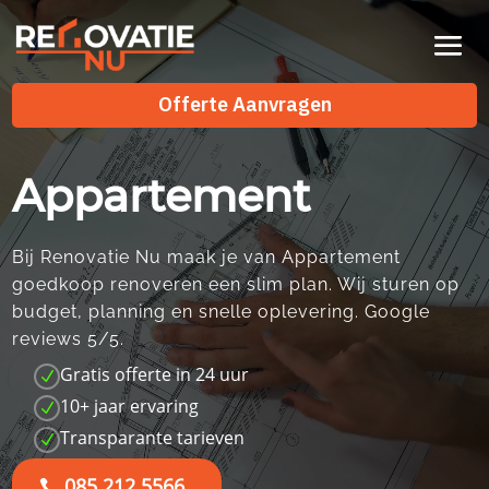
Videospeler
Offerte Aanvragen
Appartement
Bij Renovatie Nu maak je van Appartement
goedkoop renoveren een slim plan.​ Wij sturen op
budget, planning en snelle oplevering.​ Google
reviews 5/5.​
Gratis offerte in 24 uur
N
10+ jaar ervaring
N
Transparante tarieven
N
085 212 5566