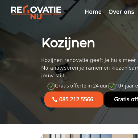
Videospeler
Home
Over ons
Kozijnen
Kozijnen renovatie geeft je huis meer 
Nu analyseren je ramen en kiezen sam
jouw stijl.​
Gratis offerte in 24 uur
10+ jaar 
N
N
085 212 5566
Gratis of