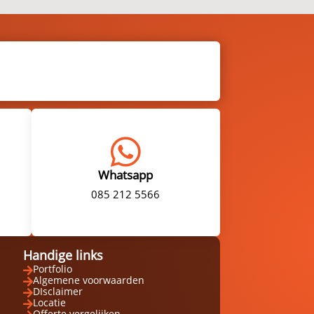

Whatsapp
085 212 5566
Handige links
Portfolio

Algemene voorwaarden

DIsclaimer

Locatie

Offerte vergelijken