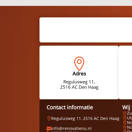

Adres
Regulusweg 11,
2516 AC Den Haag
Contact informatie
Wij
Zu

Ut
Regulusweg 11, 2516 AC Den Haag


No

No
info@renovatienu.nl


Dr