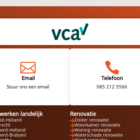


Email
Telefoon
Stuur ons een email
085 212 5566
 werken landelijk
Renovatie
id-Holland
Zolder renovatie

recht
Woonkamer renovatie

ord-Holland
Woning renovatie

ord-Brabant
Waterschade renovatie

enthe
Wand renovatie