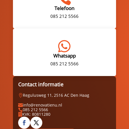
Telefoon
085 212 5566

Whatsapp
085 212 5566
Contact informatie
Regulusweg 11, 2516 AC Den Haag

info@renovatienu.nl

085 212 5566

KVK: 80811280
