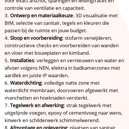
voor exact afschot, sparingen en leidingtracés en
controle van ventilatie en capaciteit.​
Ontwerp en materiaalkeuze
: 3D visualisatie met
BIM, selectie van sanitair, tegels en kleuren die
passen bij de ruimte en jouw budget.​
Sloop en voorbereiding
: stofarm verwijderen,
constructieve checks en voorbereiden van wanden
en vloer met bouwplaten en kimband.​
Installaties
: verleggen en vernieuwen van water en
afvoer volgens NEN, elektra in badkamerzones met
aardlek en juiste IP waarden.​
Waterdichting
: volledige natte zone met
waterdicht membraan, doorvoeren afgewerkt met
manchetten en hoeknaden versterkt.​
Tegelwerk en afwerking
: strak tegelwerk met
uitgelijnde voegen, epoxy of cementvoeg naar wens,
kitwerk en schilderwerk schimmelwerend.​
Afmontage en oplevering
: plaatsen van sanitair,