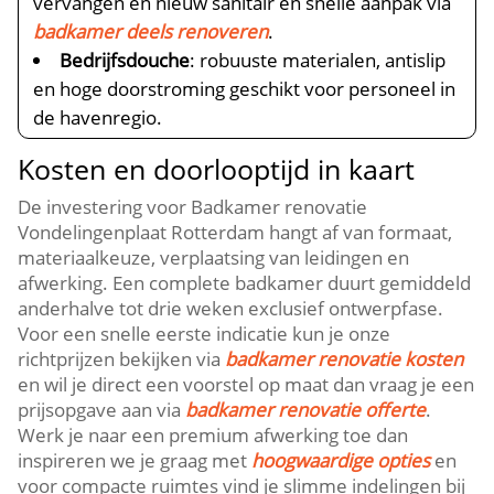
vervangen en nieuw sanitair en snelle aanpak via
badkamer deels renoveren
.​
Bedrijfsdouche
: robuuste materialen, antislip
en hoge doorstroming geschikt voor personeel in
de havenregio.​
Kosten en doorlooptijd in kaart
De investering voor Badkamer renovatie
Vondelingenplaat Rotterdam hangt af van formaat,
materiaalkeuze, verplaatsing van leidingen en
afwerking.​ Een complete badkamer duurt gemiddeld
anderhalve tot drie weken exclusief ontwerpfase.​
Voor een snelle eerste indicatie kun je onze
richtprijzen bekijken via
badkamer renovatie kosten
en wil je direct een voorstel op maat dan vraag je een
prijsopgave aan via
badkamer renovatie offerte
.​
Werk je naar een premium afwerking toe dan
inspireren we je graag met
hoogwaardige opties
en
voor compacte ruimtes vind je slimme indelingen bij