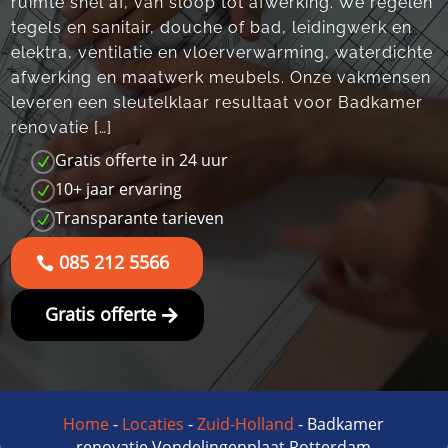
ruimte snel af, van sloop tot afwerking.​ We regelen
tegels en sanitair, douche of bad, leidingwerk en
elektra, ventilatie en vloerverwarming, waterdichte
afwerking en maatwerk meubels.​ Onze vakmensen
leveren een sleutelklaar resultaat voor Badkamer
renovatie […]
Gratis offerte in 24 uur
N
10+ jaar ervaring
N
Transparante tarieven
N
085 212 5566
Gratis offerte
Home
-
Locaties
-
Zuid-Holland
-
Badkamer
renovatie Vondelingenplaat Rotterdam