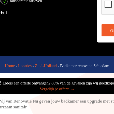
ng
Transparante tarieven
N
rte
Ve
Home
-
Locaties
-
Zuid-Holland
-
Badkamer renovatie Schiedam
 Elders een offerte ontvangen? 80% van de gevallen zijn wij goedkope
Vergelijk je offerte →
Wij van Renovatie Nu geven jouw badkamer een upgrade met str
zaam sanitair.​