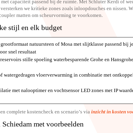
n met capaciteit passend bij de ruimte.​ Met Schluter Kerdi of 
 versterken we kritieke zones zoals inloopdouches en nissen.​ 
coupler matten om scheurvorming te voorkomen.​
e stijl en elk budget
 grootformaat natuursteen of Mosa met slijtklasse passend bij 
or snel resultaat
wreservoirs stille spoeling waterbesparende Grohe en Hansgroh
 of watergedragen vloerverwarming in combinatie met ontkoppel
entilatie met nalooptimer en vochtsensor LED zones met IP waar
een complete kostencheck en scenario’s via
inzicht in kosten v
n Schiedam met voorbeelden