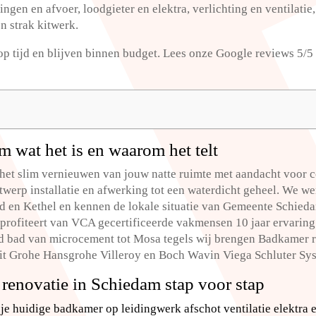
ingen en afvoer, loodgieter en elektra, verlichting en ventilat
n strak kitwerk.​
op tijd en blijven binnen budget.​ Lees onze Google reviews 5/
 wat het is en waarom het telt
et slim vernieuwen van jouw natte ruimte met aandacht voor c
ntwerp installatie en afwerking tot een waterdicht geheel.​ We 
en Kethel en kennen de lokale situatie van Gemeente Schie
Je profiteert van VCA gecertificeerde vakmensen 10 jaar ervarin
and bad van microcement tot Mosa tegels wij brengen Badkamer 
t Grohe Hansgrohe Villeroy en Boch Wavin Viega Schluter Sys
enovatie in Schiedam stap voor stap
 je huidige badkamer op leidingwerk afschot ventilatie elektr