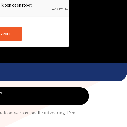
rzenden
r!
ak ontwerp en snelle uitvoering.​ Denk