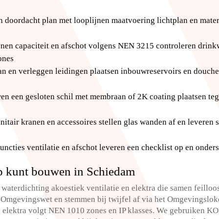
 doordacht plan met looplijnen maatvoering lichtplan en materi
enen capaciteit en afschot volgens NEN 3215 controleren dri
ones
aan en verleggen leidingen plaatsen inbouwreservoirs en douch
en een gesloten schil met membraan of 2K coating plaatsen teg
nitair kranen en accessoires stellen glas wanden af en leveren s
 functies ventilatie en afschot leveren een checklist op en ond
op kunt bouwen in Schiedam
aterdichting akoestiek ventilatie en elektra die samen feillo
Omgevingswet en stemmen bij twijfel af via het Omgevingslok
lektra volgt NEN 1010 zones en IP klasses.​ We gebruiken K