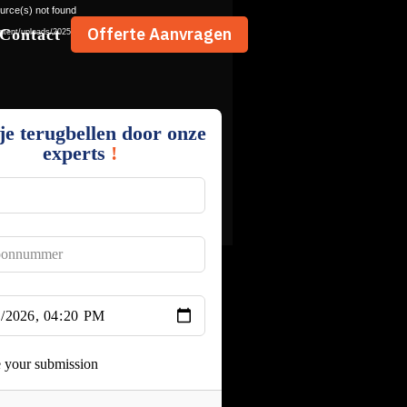
urce(s) not found
Offerte Aanvragen
Contact
ntent/uploads/2025/12/renovaite-nu-video-1.mp4
je terugbellen door onze
experts
!
e your submission