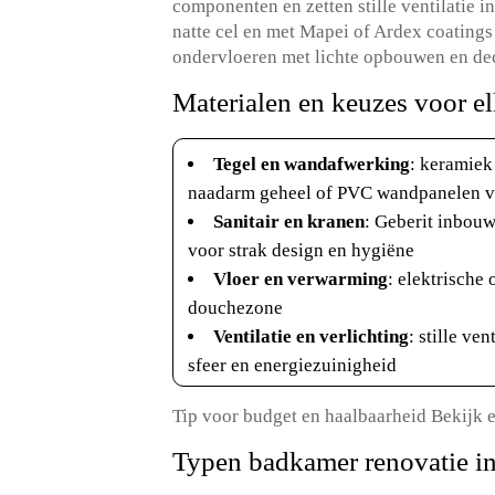
componenten en zetten stille ventilatie i
natte cel en met Mapei of Ardex coatings
ondervloeren met lichte opbouwen en de
Materialen en keuzes voor elk
Tegel en wandafwerking
: keramiek
naadarm geheel of PVC wandpanelen vo
Sanitair en kranen
: Geberit inbou
voor strak design en hygiëne
Vloer en verwarming
: elektrische
douchezone
Ventilatie en verlichting
: stille v
sfeer en energiezuinigheid
Tip voor budget en haalbaarheid Bekijk 
Typen badkamer renovatie i