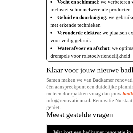
Vocht en schimmel
: we verbeteren 
inclusief schimmelwerende producten
Geluid en doorbuiging
: we gebrui
met erkende technieken
Verouderde elektra
: we plaatsen e
voor veilig gebruik
Waterafvoer en afschot
: we optima
drempels voor rolstoelvriendelijkheid
Klaar voor jouw nieuwe bad
Samen maken we van Badkamer renovatie Sc
één aanspreekpunt een duidelijke plannin
meteen doorpakken vraag dan jouw
badk
info@renovatienu.​nl.​ Renovatie Nu sta
geniet.​
Meest gestelde vragen
Wat kost een badkamer renovatie in