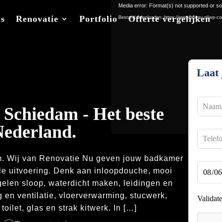
Media error: Format(s) not supported or so
ns
Renovatie
Portfolio
Offerte vergelijken
Bestand downloaden: https://renovatienu.nl/wp-co
Laat 
Leave
 Schiedam - Het beste
this
field
Nederland.
blank
.​ Wij van Renovatie Nu geven jouw badkamer
le uitvoering.​ Denk aan inloopdouche, mooi
gelen sloop, waterdicht maken, leidingen en
ng en ventilatie, vloerverwarming, stucwerk,
Validat
let, glas en strak kitwerk.​ In […]