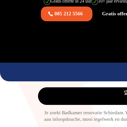
Gratis offerte in 24 uur
10+ jaar ervari
N
N
085 212 5566
Gratis offe

Je zoekt Badkamer renovatie Schiedam.​ 
aan inloopdouche, mooi tegelwerk en duur