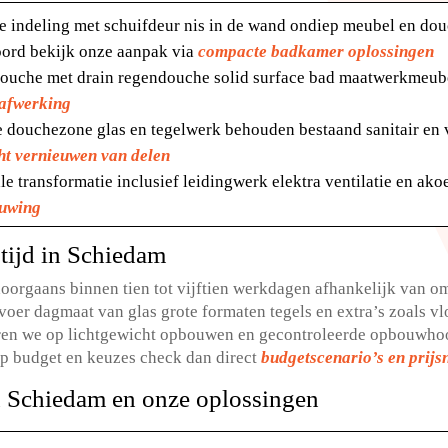
e indeling met schuifdeur nis in de wand ondiep meubel en do
ord bekijk onze aanpak via
compacte badkamer oplossingen
douche met drain regendouche solid surface bad maatwerkmeubel
 afwerking
e douchezone glas en tegelwerk behouden bestaand sanitair en 
ht vernieuwen van delen
tale transformatie inclusief leidingwerk elektra ventilatie en ak
euwing
tijd in Schiedam
orgaans binnen tien tot vijftien werkdagen afhankelijk van om
voer dagmaat van glas grote formaten tegels en extra’s zoals vl
ren we op lichtgewicht opbouwen en gecontroleerde opbouwhoog
 op budget en keuzes check dan direct
budgetscenario’s en prijs
n Schiedam en onze oplossingen