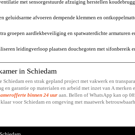
ventilatie met sensorgestuurde afzuiging herstellen koudebrug
ken geluidsarme afvoeren dempende klemmen en ontkoppelmatte
xtra groepen aardlekbeveiliging en spatwaterdichte armaturen e
liseren leidingverloop plaatsen douchegoten met sifonbereik e
kamer in Schiedam
hiedam een strak gepland project met vakwerk en transparantie
g en garantie op materialen en arbeid met inzet van A merken en
amerofferte binnen 24 uur
aan.​ Bellen of WhatsApp kan op 08
at klaar voor Schiedam en omgeving met maatwerk betrouwbaarhe
 Schiedam