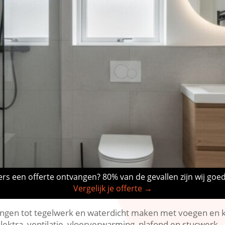
rs een offerte ontvangen? 80% van de gevallen zijn wij goe
Vergelijk je offerte →
ingen tot tegelwerk en waterdicht maken met voegen en k
lektra, ventilatie, vloerverwarming, plafond en stucwerk.​