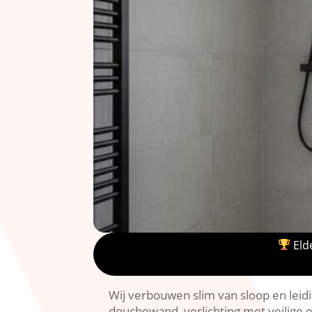
Elde
Wij verbouwen slim van sloop en leid
douchewand, verlichting met veilige e