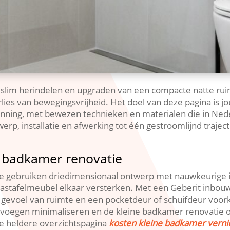
 slim herindelen en upgraden van een compacte natte ruim
erlies van bewegingsvrijheid.​ Het doel van deze pagina is
anning, met bewezen technieken en materialen die in Neder
p, installatie en afwerking tot één gestroomlijnd trajec
e badkamer renovatie
​ We gebruiken driedimensionaal ontwerp met nauwkeurige
astafelmeubel elkaar versterken.​ Met een Geberit inbou
evoel van ruimte en een pocketdeur of schuifdeur voorkom
 voegen minimaliseren en de kleine badkamer renovatie opt
ze heldere overzichtspagina
kosten kleine badkamer vern