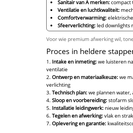
Sanitair van A merken:
compact t
Ventilatie en luchtkwaliteit:
mecha
Comfortverwarming:
elektrisch
Sfeerverlichting:
led downlights
Voor wie premium afwerking wil, tone
Proces in heldere stappe
Intake en inmeting:
we luisteren n
ventilatie
Ontwerp en materiaalkeuze:
we mak
verlichting
Technisch plan:
we plannen water, 
Sloop en voorbereiding:
stofarm sl
Installatie leidingwerk:
nieuw leidin
Tegelen en afwerking:
vlak en stra
Oplevering en garantie:
kwaliteitsc