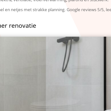
el en netjes met strakke planning.​ Google reviews 5/5, l
mer renovatie