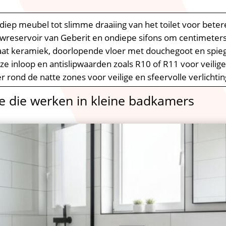
iep meubel tot slimme draaiing van het toilet voor betere
wreservoir van Geberit en ondiepe sifons om centimeter
at keramiek, doorlopende vloer met douchegoot en spi
e inloop en antislipwaarden zoals R10 of R11 voor veilige
r rond de natte zones voor veilige en sfeervolle verlichtin
e die werken in kleine badkamers