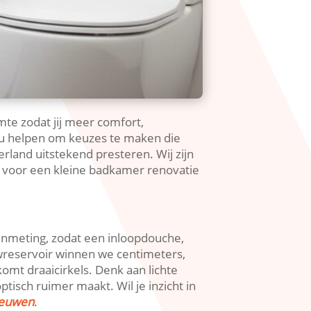
te zodat jij meer comfort,
 jou helpen om keuzes te maken die
land uitstekend presteren.​ Wij zijn
t voor een kleine badkamer renovatie
 inmeting, zodat een inloopdouche,
wreservoir winnen we centimeters,
t draaicirkels.​ Denk aan lichte
isch ruimer maakt.​ Wil je inzicht in
ieuwen
.​