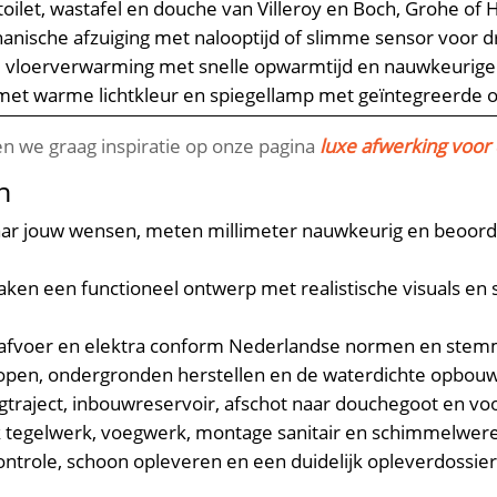
oilet, wastafel en douche van Villeroy en Boch, Grohe of
nische afzuiging met nalooptijd of slimme sensor voor 
e vloerverwarming met snelle opwarmtijd en nauwkeurige
 met warme lichtkleur en spiegellamp met geïntegreerde
n we graag inspiratie op onze pagina
luxe afwerking voo
n
aar jouw wensen, meten millimeter nauwkeurig en beoord
en een functioneel ontwerp met realistische visuals en se
afvoer en elektra conform Nederlandse normen en stemme
open, ondergronden herstellen en de waterdichte opbouw
gtraject, inbouwreservoir, afschot naar douchegoot en v
k tegelwerk, voegwerk, montage sanitair en schimmelwere
ontrole, schoon opleveren en een duidelijk opleverdossie