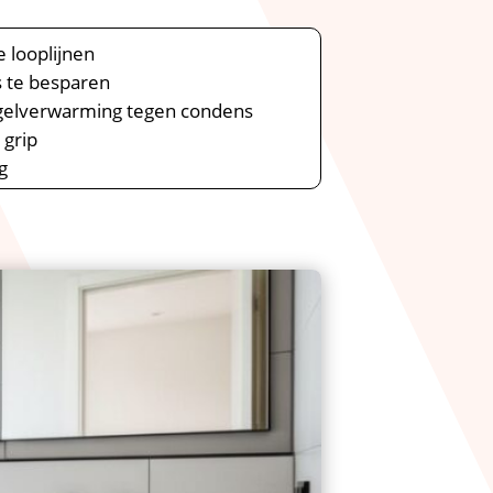
 looplijnen
s te besparen
egelverwarming tegen condens
 grip
g