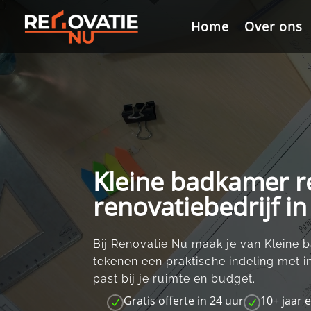
Videospeler
Home
Home
Over ons
Over ons
Kleine badkamer re
renovatiebedrijf i
Bij Renovatie Nu maak je van Kleine 
tekenen een praktische indeling met 
past bij je ruimte en budget.​
Gratis offerte in 24 uur
10+ jaar 
N
N