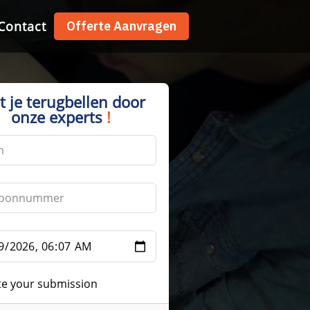
Contact
Contact
Offerte Aanvragen
Offerte Aanvragen
t je terugbellen door
onze experts
!
te your submission