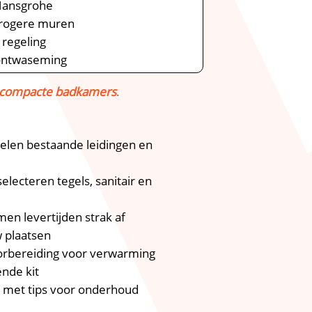
 Hansgrohe
drogere muren
 regeling
 ontwaseming
r compacte badkamers
.​
elen bestaande leidingen en
lecteren tegels, sanitair en
n levertijden strak af
 plaatsen
oorbereiding voor verwarming
nde kit
r met tips voor onderhoud