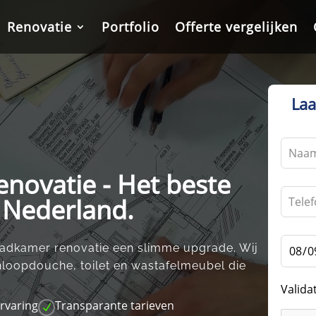
Renovatie
Renovatie
Portfolio
Portfolio
Offerte vergelijken
Offerte vergelijken
Laa
Leave
this
novatie - Het beste
field
blank
n Nederland.
badkamer renovatie een slimme upgrade.​ Wij
inloopdouche, toilet en wastafelmeubel die
Valida
ervaring
Transparante tarieven
N