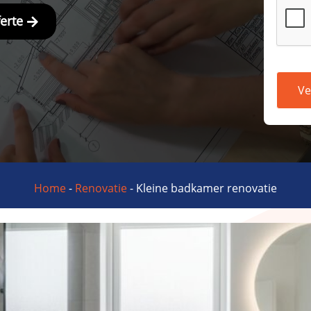
ferte
Ve
Home
-
Renovatie
-
Kleine badkamer renovatie