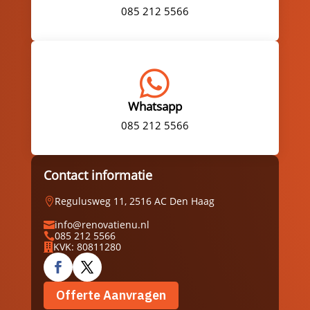
085 212 5566

Whatsapp
085 212 5566
Contact informatie
Regulusweg 11, 2516 AC Den Haag

info@renovatienu.nl

085 212 5566

KVK: 80811280

Offerte Aanvragen