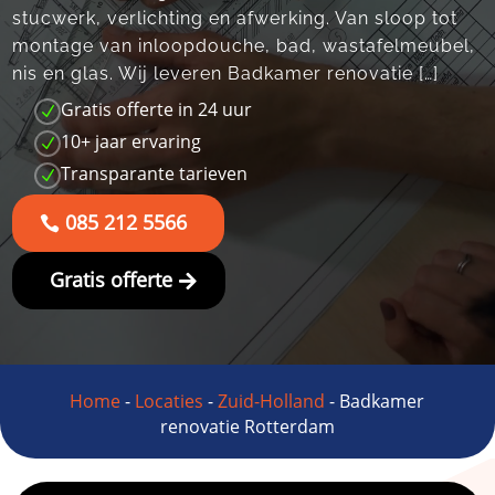
stucwerk, verlichting en afwerking.​ Van sloop tot
montage van inloopdouche, bad, wastafelmeubel,
nis en glas.​ Wij leveren Badkamer renovatie […]
Gratis offerte in 24 uur
N
10+ jaar ervaring
N
Transparante tarieven
N
085 212 5566
Gratis offerte
Home
-
Locaties
-
Zuid-Holland
-
Badkamer
renovatie Rotterdam