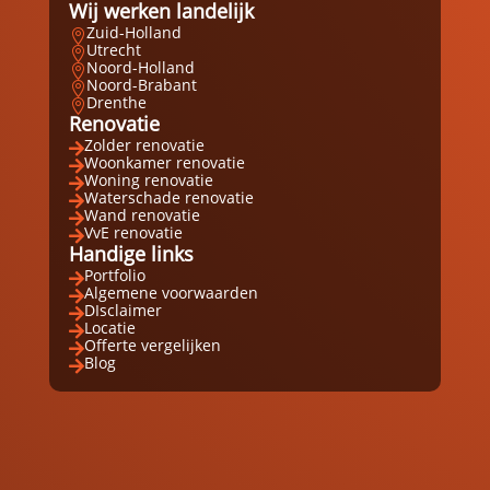
Wij werken landelijk
Zuid-Holland

Utrecht

Noord-Holland

Noord-Brabant

Drenthe

Renovatie
Zolder renovatie

Woonkamer renovatie

Woning renovatie

Waterschade renovatie

Wand renovatie

VvE renovatie

Handige links
Portfolio

Algemene voorwaarden

DIsclaimer

Locatie

Offerte vergelijken

Blog
