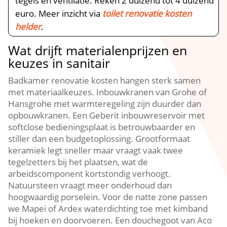
tegels en ventilatie.​ Reken 2 duizend tot 4 duizend
euro.​ Meer inzicht via
toilet renovatie kosten
helder
.​
Wat drijft materialenprijzen en
keuzes in sanitair
Badkamer renovatie kosten hangen sterk samen
met materiaalkeuzes.​ Inbouwkranen van Grohe of
Hansgrohe met warmteregeling zijn duurder dan
opbouwkranen.​ Een Geberit inbouwreservoir met
softclose bedieningsplaat is betrouwbaarder en
stiller dan een budgetoplossing.​ Grootformaat
keramiek legt sneller maar vraagt vaak twee
tegelzetters bij het plaatsen, wat de
arbeidscomponent kortstondig verhoogt.​
Natuursteen vraagt meer onderhoud dan
hoogwaardig porselein.​ Voor de natte zone passen
we Mapei of Ardex waterdichting toe met kimband
bij hoeken en doorvoeren.​ Een douchegoot van Aco