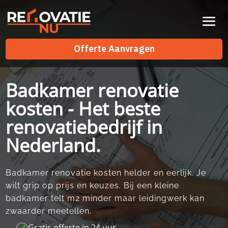
Videospeler
Offerte Aanvragen
Offerte Aanvragen
Badkamer renovatie
kosten - Het beste
renovatiebedrijf in
Nederland.
Badkamer renovatie kosten helder en eerlijk.​ Je
wilt grip op prijs en keuzes.​ Bij een kleine
badkamer telt m2 minder maar leidingwerk kan
zwaarder meetellen.​
Gratis offerte in 24 uur