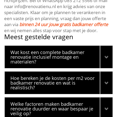
richtprijzen.​ Bel of WhatsApp 085 212 5566 of mail
naar info@renovatienu.​nl en krijg advies van onze
specialisten.​ Klaar om je plannen te verankeren in
een vaste prijs en planning, vraag dan jouw offerte
aan via
binnen 24 uur jouw gratis badkamer offerte
en wij nemen alles stap voor stap met je door.​
Meest gestelde vragen
Wat kost een complete badkamer
renovatie inclusief montage en
materialen?
Hoe bereken je de kosten per m2 voor
badkamer renovatie en wat is
realistisch?
Welke factoren maken badkamer
renovatie duurder en waar bespaar je
veilig op?