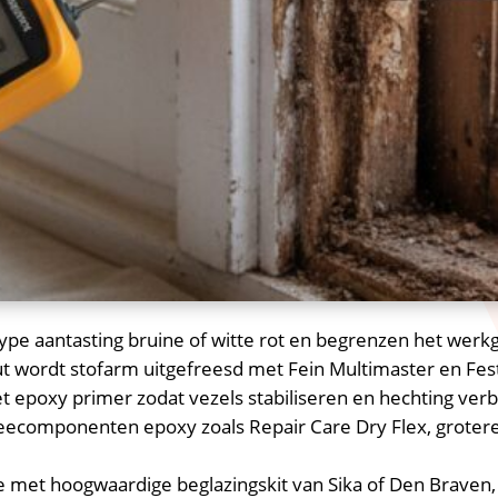
ype aantasting bruine of witte rot en begrenzen het werkg
t wordt stofarm uitgefreesd met Fein Multimaster en Festo
 epoxy primer zodat vezels stabiliseren en hechting verbe
eecomponenten epoxy zoals Repair Care Dry Flex, grotere
e met hoogwaardige beglazingskit van Sika of Den Braven