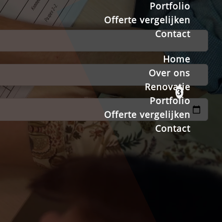
Portfolio
Offerte vergelijken
Contact
Home
Over ons
Renovatie
Portfolio
Offerte vergelijken
Contact