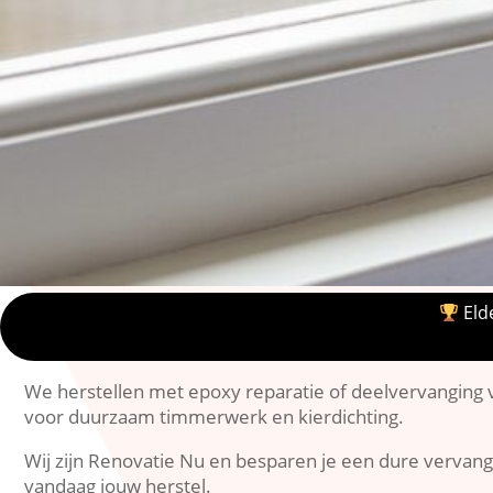
Elde
We herstellen met epoxy reparatie of deelvervanging v
voor duurzaam timmerwerk en kierdichting.​
Wij zijn Renovatie Nu en besparen je een dure vervangi
vandaag jouw herstel.​