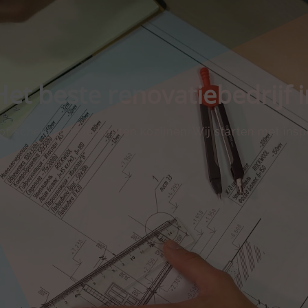
Het beste renovatiebedrijf 
n of scheuren in je houten kozijnen.​ Wij starten met i