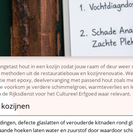
angetast hout in een kozijn zodat jouw raam of deur weer st
n methoden uit de restauratiebouw en kozijnrenovatie.​ 
datie met epoxy, deelvervanging met passend hout zoals 
e voorkom je verdere schimmelgroei, warmteverlies en lek
e Rijksdienst voor het Cultureel Erfgoed waar relevant.​
 kozijnen
ndingen, defecte glaslatten of verouderde kitnaden rond gl
taande hoeken laten water en zuurstof door waardoor schim