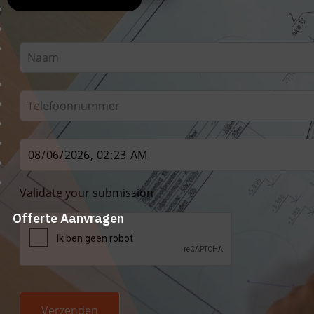
Leave
this
field
blank
Validate your submission
Offerte Aanvragen
Verzenden