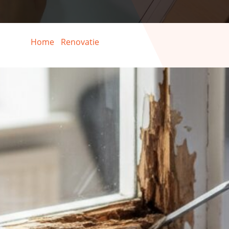
Home
-
Renovatie
-
Houtrot reparatie kozijn