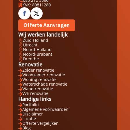
085 212 5566

KVK: 80811280

Offerte Aanvragen
Wij werken landelijk
Zuid-Holland

Utrecht

Noord-Holland

Noord-Brabant

Drenthe

Renovatie
Zolder renovatie

Woonkamer renovatie

Woning renovatie

Waterschade renovatie

Wand renovatie

VvE renovatie

Handige links
Portfolio

Algemene voorwaarden

DIsclaimer

Locatie

Offerte vergelijken

Blog
