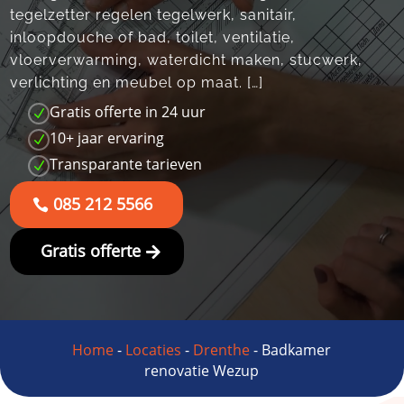
tegelzetter regelen tegelwerk, sanitair,
inloopdouche of bad, toilet, ventilatie,
vloerverwarming, waterdicht maken, stucwerk,
verlichting en meubel op maat. […]
Gratis offerte in 24 uur
N
10+ jaar ervaring
N
Transparante tarieven
N
085 212 5566
Gratis offerte
Home
-
Locaties
-
Drenthe
-
Badkamer
renovatie Wezup