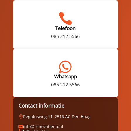

Telefoon
085 212 5566

Whatsapp
085 212 5566
Contact informatie
Regulusweg 11, 2516 AC Den Haag

info@renovatienu.nl
