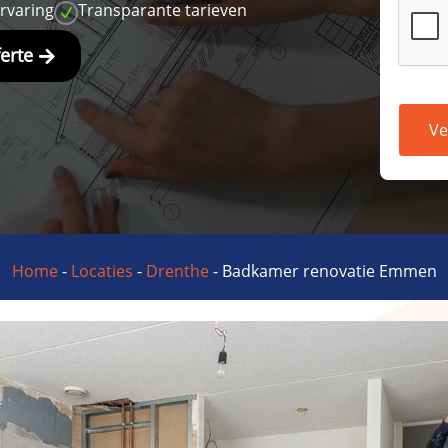
ervaring
Transparante tarieven
N
ferte
Ve
Home
-
Locaties
-
Drenthe
-
Badkamer renovatie Emmen