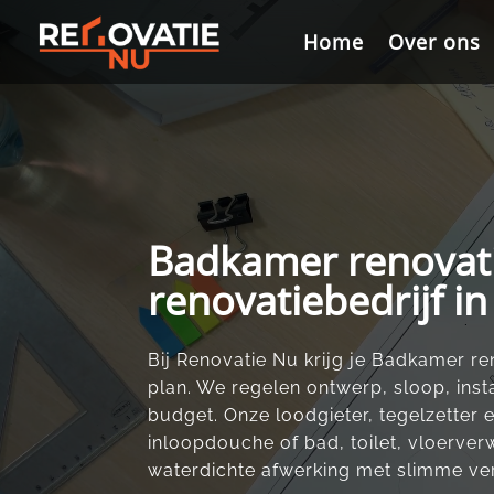
Videospeler
Home
Home
Over ons
Over ons
Badkamer renovat
renovatiebedrijf i
Bij Renovatie Nu krijg je Badkamer 
plan. We regelen ontwerp, sloop, insta
budget. Onze loodgieter, tegelzetter e
inloopdouche of bad, toilet, vloerverw
waterdichte afwerking met slimme ver