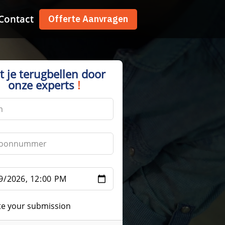
Contact
Contact
Offerte Aanvragen
Offerte Aanvragen
t je terugbellen door
onze experts
!
te your submission