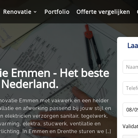
Renovatie
Renovatie
Portfolio
Portfolio
Offerte vergelijken
Offerte vergelijken
Laa
Leave
ie Emmen - Het beste
this
field
n Nederland.
blank
renovatie Emmen met vakwerk en een helder
llatie en afwerking passend bij jouw stijl en
n elektricien verzorgen sanitair, tegelwerk,
arming, elektra, stucwerk, ventilatie en
Valida
lichting. In Emmen en Drenthe sturen we […]