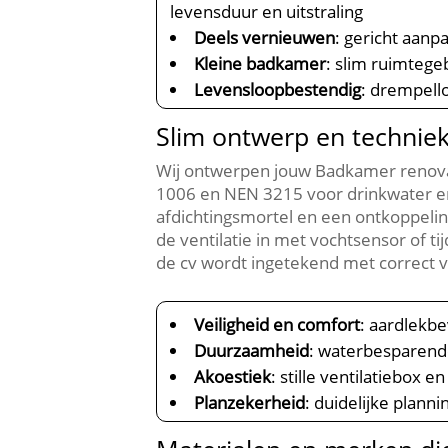
levensduur en uitstraling
Deels vernieuwen
: gericht aanp
Kleine badkamer
: slim ruimtege
Levensloopbestendig
: drempell
Slim ontwerp en technie
Wij ontwerpen jouw Badkamer renova
1006 en NEN 3215 voor drinkwater en
afdichtingsmortel en een ontkoppel
de ventilatie in met vochtsensor of t
de cv wordt ingetekend met correct 
Veiligheid en comfort
: aardlekbe
Duurzaamheid
: waterbesparend
Akoestiek
: stille ventilatiebox
Planzekerheid
: duidelijke plann