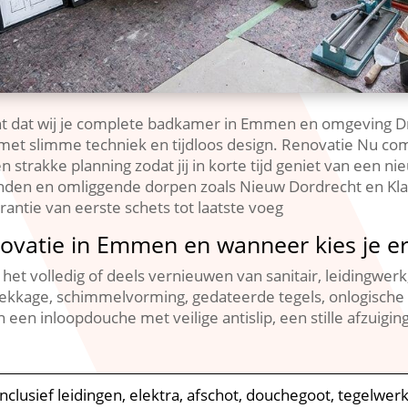
 dat wij je complete badkamer in Emmen en omgeving D
et slimme techniek en tijdloos design. Renovatie Nu com
een strakke planning zodat jij in korte tijd geniet van e
den en omliggende dorpen zoals Nieuw Dordrecht en Klaz
ntie van eerste schets tot laatste voeg
ovatie in Emmen en wanneer kies je e
t volledig of deels vernieuwen van sanitair, leidingwerk,
 lekkage, schimmelvorming, gedateerde tegels, onlogische 
 een inloopdouche met veilige antislip, een stille afzuig
 inclusief leidingen, elektra, afschot, douchegoot, tegelwer