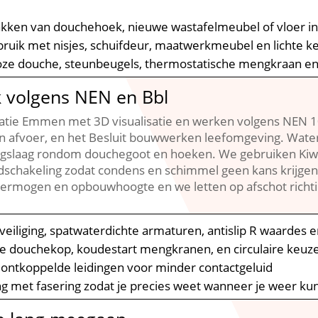
akken van douchehoek, nieuwe wastafelmeubel of vloer inc
bruik met nisjes, schuifdeur, maatwerkmeubel en lichte k
oze douche, steunbeugels, thermostatische mengkraan en 
k volgens NEN en Bbl
tie Emmen met 3D visualisatie en werken volgens NEN 1
 afvoer, en het Besluit bouwwerken leefomgeving. Water
ingslaag rondom douchegoot en hoeken. We gebruiken Ki
ijdschakeling zodat condens en schimmel geen kans krijgen
vermogen en opbouwhoogte en we letten op afschot richti
veiliging, spatwaterdichte armaturen, antislip R waardes 
e douchekop, koudestart mengkranen, en circulaire keuze
 en ontkoppelde leidingen voor minder contactgeluid
ing met fasering zodat je precies weet wanneer je weer k