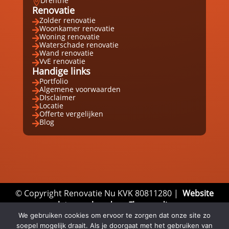
Drenthe

Renovatie
Zolder renovatie

Woonkamer renovatie

Woning renovatie

Waterschade renovatie

Wand renovatie

VvE renovatie

Handige links
Portfolio

Algemene voorwaarden

DIsclaimer

Locatie

Offerte vergelijken

Blog

© Copyright Renovatie Nu KVK 80811280 |
Website
laten maken door Flexamedia
We gebruiken cookies om ervoor te zorgen dat onze site zo
Privacyverklaring
|
Disclaimer
|
Algemene
soepel mogelijk draait. Als je doorgaat met het gebruiken van
Voorwaarden