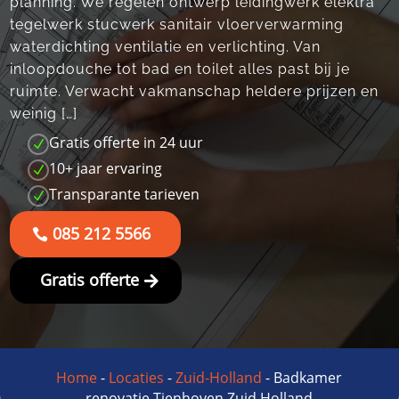
planning.​ We regelen ontwerp leidingwerk elektra
tegelwerk stucwerk sanitair vloerverwarming
waterdichting ventilatie en verlichting.​ Van
inloopdouche tot bad en toilet alles past bij je
ruimte.​ Verwacht vakmanschap heldere prijzen en
weinig […]
Gratis offerte in 24 uur
N
10+ jaar ervaring
N
Transparante tarieven
N
085 212 5566
Gratis offerte
Home
-
Locaties
-
Zuid-Holland
-
Badkamer
renovatie Tienhoven Zuid Holland