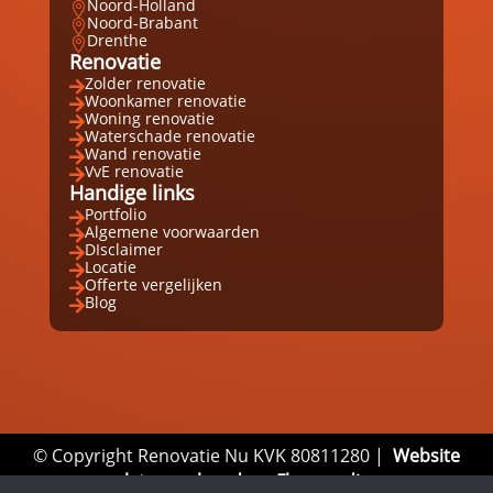
Noord-Holland

Noord-Brabant

Drenthe

Renovatie
Zolder renovatie

Woonkamer renovatie

Woning renovatie

Waterschade renovatie

Wand renovatie

VvE renovatie

Handige links
Portfolio

Algemene voorwaarden

DIsclaimer

Locatie

Offerte vergelijken

Blog

© Copyright Renovatie Nu KVK 80811280 |
Website
laten maken door Flexamedia