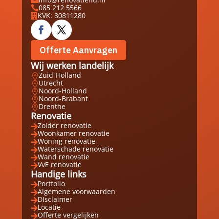

085 212 5566

KVK: 80811280

Offerte Aanvragen
Wij werken landelijk
Zuid-Holland

Utrecht

Noord-Holland

Noord-Brabant

Drenthe

Renovatie
Zolder renovatie

Woonkamer renovatie

Woning renovatie

Waterschade renovatie

Wand renovatie

VvE renovatie

Handige links
Portfolio

Algemene voorwaarden

DIsclaimer

Locatie

Offerte vergelijken
