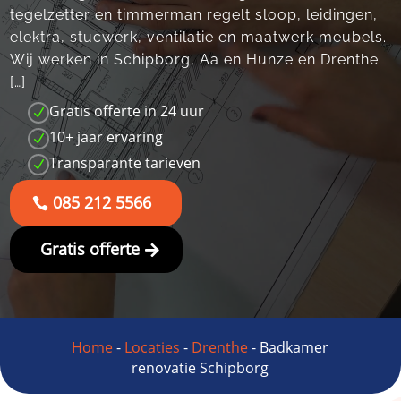
tegelzetter en timmerman regelt sloop, leidingen,
elektra, stucwerk, ventilatie en maatwerk meubels.
Wij werken in Schipborg, Aa en Hunze en Drenthe.
[…]
Gratis offerte in 24 uur
N
10+ jaar ervaring
N
Transparante tarieven
N
085 212 5566
Gratis offerte
Home
-
Locaties
-
Drenthe
-
Badkamer
renovatie Schipborg