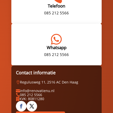
Telefoon
085 212 5566

Whatsapp
085 212 5566
Contact informatie
Regulusweg 11, 2516 AC Den Haag

info@renovatienu.nl

085 212 5566

KVK: 80811280
