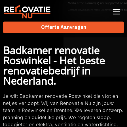
Videospeler
Media error: Format(s) not supported or so
Bestand downloaden: https://renovatienu.nl/wp-co
Offerte Aanvragen
Offerte Aanvragen
Badkamer renovatie
Roswinkel - Het beste
renovatiebedrijf in
Nederland.
Je wilt Badkamer renovatie Roswinkel die vlot en
netjes verloopt. Wij van Renovatie Nu zijn jouw
team in Roswinkel en Drenthe. We leveren ontwerp,
planning en duidelijke prijs. We regelen sloop,
loodgieter en elektra, ventilatie en waterdichting,