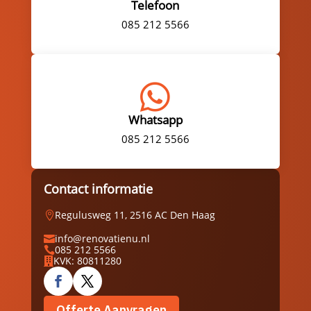
Telefoon
085 212 5566

Whatsapp
085 212 5566
Contact informatie
Regulusweg 11, 2516 AC Den Haag

info@renovatienu.nl

085 212 5566

KVK: 80811280

Offerte Aanvragen