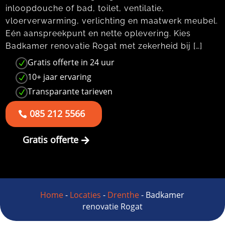
inloopdouche of bad, toilet, ventilatie,
vloerverwarming, verlichting en maatwerk meubel.
Eén aanspreekpunt en nette oplevering. Kies
Badkamer renovatie Rogat met zekerheid bij […]
Gratis offerte in 24 uur
N
10+ jaar ervaring
N
Transparante tarieven
N
085 212 5566
Gratis offerte
Home
-
Locaties
-
Drenthe
-
Badkamer
renovatie Rogat