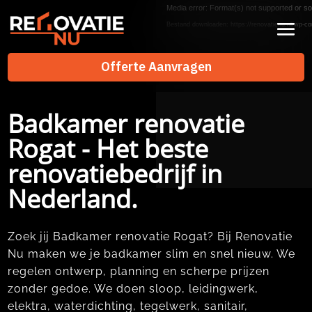
Videospeler
Media error: Format(s) not supported or so
Bestand downloaden: https://renovatienu.nl/wp-co
Offerte Aanvragen
Offerte Aanvragen
Badkamer renovatie
Rogat - Het beste
renovatiebedrijf in
Nederland.
Zoek jij Badkamer renovatie Rogat? Bij Renovatie
Nu maken we je badkamer slim en snel nieuw. We
regelen ontwerp, planning en scherpe prijzen
zonder gedoe. We doen sloop, leidingwerk,
elektra, waterdichting, tegelwerk, sanitair,