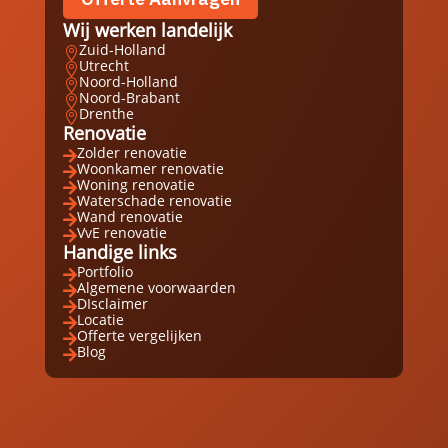
Wij werken landelijk
Zuid-Holland

Utrecht

Noord-Holland

Noord-Brabant

Drenthe

Renovatie
Zolder renovatie

Woonkamer renovatie

Woning renovatie

Waterschade renovatie

Wand renovatie

VvE renovatie

Handige links
Portfolio

Algemene voorwaarden

DIsclaimer

Locatie

Offerte vergelijken

Blog
