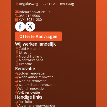
Regulusweg 11, 2516 AC Den Haag

info@renovatienu.nl

085 212 5566

KVK: 80811280

Offerte Aanvragen
Wij werken landelijk
Zuid-Holland

Utrecht

Noord-Holland

Noord-Brabant

Drenthe

Renovatie
Zolder renovatie

Woonkamer renovatie

Woning renovatie

Waterschade renovatie

Wand renovatie

VvE renovatie

Handige links
Portfolio

Algemene voorwaarden
