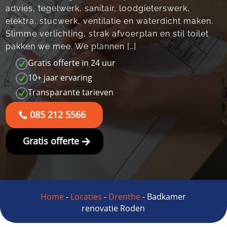
advies, tegelwerk, sanitair, loodgieterswerk,
elektra, stucwerk, ventilatie en waterdicht maken.
Slimme verlichting, strak afvoerplan en stil toilet
pakken we mee. We plannen […]
Gratis offerte in 24 uur
N
10+ jaar ervaring
N
Transparante tarieven
N
085 212 5566
Gratis offerte
Home
-
Locaties
-
Drenthe
-
Badkamer
renovatie Roden