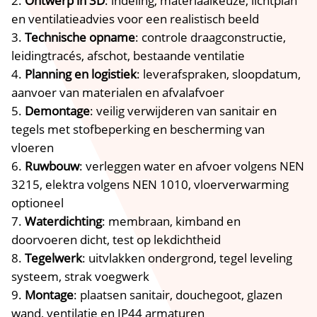
Ontwerp in 3D
: indeling, materiaalkeuze, lichtplan
en ventilatieadvies voor een realistisch beeld
Technische opname
: controle draagconstructie,
leidingtracés, afschot, bestaande ventilatie
Planning en logistiek
: leverafspraken, sloopdatum,
aanvoer van materialen en afvalafvoer
Demontage
: veilig verwijderen van sanitair en
tegels met stofbeperking en bescherming van
vloeren
Ruwbouw
: verleggen water en afvoer volgens NEN
3215, elektra volgens NEN 1010, vloerverwarming
optioneel
Waterdichting
: membraan, kimband en
doorvoeren dicht, test op lekdichtheid
Tegelwerk
: uitvlakken ondergrond, tegel leveling
systeem, strak voegwerk
Montage
: plaatsen sanitair, douchegoot, glazen
wand, ventilatie en IP44 armaturen