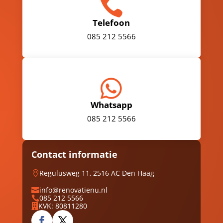

Telefoon
085 212 5566

Whatsapp
085 212 5566
Contact informatie
Regulusweg 11, 2516 AC Den Haag

info@renovatienu.nl

085 212 5566

KVK: 80811280
