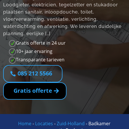
Loodgieter, elektricien, tegelzetter en stukadoor
plaatsen sanitair, inloopdouche, toilet,
vloerverwarming, ventilatie, verlichting,
waterdichting en afwerking.​ We leveren duidelijke
planning, eerlijke […]
Gratis offerte in 24 uur
N
10+ jaar ervaring
N
Transparante tarieven
N
085 212 5566
Gratis offerte
Home
-
Locaties
-
Zuid-Holland
-
Badkamer