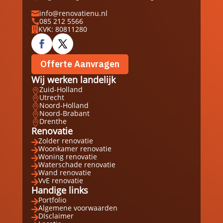
info@renovatienu.nl

085 212 5566

KVK: 80811280

Offerte Aanvragen
Wij werken landelijk
Zuid-Holland

Utrecht

Noord-Holland

Noord-Brabant

Drenthe

Renovatie
Zolder renovatie

Woonkamer renovatie

Woning renovatie

Waterschade renovatie

Wand renovatie

VvE renovatie

Handige links
Portfolio

Algemene voorwaarden

DIsclaimer
