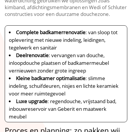
waterdichting gebruiken we oplossingen zoals
kimband, afdichtingsmembranen en Wedi of Schluter
constructies voor een duurzame douchezone.
Complete badkamerrenovatie
: van sloop tot
oplevering met nieuwe indeling, leidingen,
tegelwerk en sanitair
Deelrenovatie
: vervangen van douche,
inloopdouche plaatsen of badkamermeubel
vernieuwen zonder grote ingreep
Kleine badkamer optimalisatie
: slimme
indeling, schuifdeuren, nisjes en lichte keramiek
voor meer ruimtegevoel
Luxe upgrade
: regendouche, vrijstaand bad,
inbouwreservoir van Geberit en maatwerk
meubel
Proces en planning: zo pakken wij