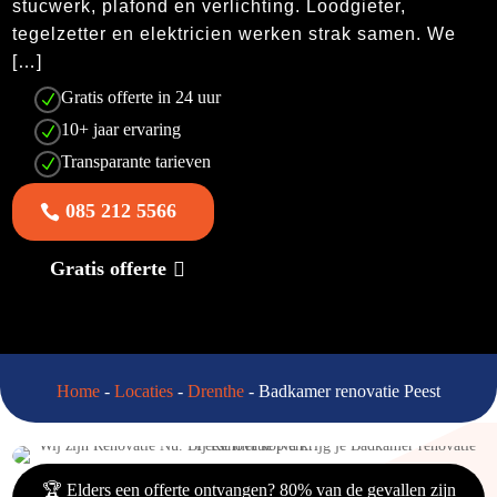
stucwerk, plafond en verlichting. Loodgieter,
tegelzetter en elektricien werken strak samen. We
[…]
Gratis offerte in 24 uur
N
10+ jaar ervaring
N
Transparante tarieven
N
085 212 5566
Gratis offerte
Home
-
Locaties
-
Drenthe
-
Badkamer renovatie Peest
🏆 Elders een offerte ontvangen? 80% van de gevallen zijn