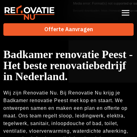
Videospeler
Media error: Format(s) not supported or so
Bestand downloaden: https://renovatienu.nl/wp-co
Offerte Aanvragen
Offerte Aanvragen
Badkamer renovatie Peest -
Het beste renovatiebedrijf
in Nederland.
Wij zijn Renovatie Nu. Bij Renovatie Nu krijg je
Badkamer renovatie Peest met kop en staart. We
ontwerpen samen en maken een plan en offerte op
maat. Ons team regelt sloop, leidingwerk, elektra,
tegelwerk, sanitair, inloopdouche of bad, toilet,
ventilatie, vloerverwarming, waterdichte afwerking,