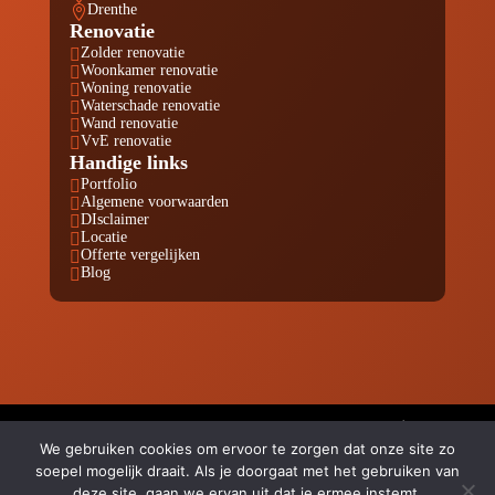
Drenthe

Renovatie
Zolder renovatie

Woonkamer renovatie

Woning renovatie

Waterschade renovatie

Wand renovatie

VvE renovatie

Handige links
Portfolio

Algemene voorwaarden

DIsclaimer

Locatie

Offerte vergelijken

Blog

© Copyright Renovatie Nu KVK 80811280 |
Website laten
We gebruiken cookies om ervoor te zorgen dat onze site zo
maken door Flexamedia
soepel mogelijk draait. Als je doorgaat met het gebruiken van
Privacyverklaring
|
Disclaimer
|
Algemene Voorwaarden
deze site, gaan we ervan uit dat je ermee instemt.