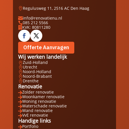
Regulusweg 11, 2516 AC Den Haag

info@renovatienu.nl

085 212 5566

KVK: 80811280

Offerte Aanvragen
Wij werken landelijk
Zuid-Holland

Utrecht

Noord-Holland

Noord-Brabant

Drenthe

Renovatie
Zolder renovatie

Woonkamer renovatie

Woning renovatie

Waterschade renovatie

Wand renovatie

VvE renovatie

Handige links
Portfolio
