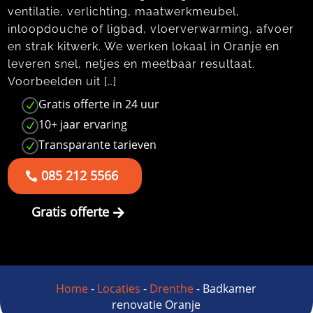
ventilatie, verlichting, maatwerkmeubel,
inloopdouche of ligbad, vloerverwarming, afvoer
en strak kitwerk. We werken lokaal in Oranje en
leveren snel, netjes en meetbaar resultaat.
Voorbeelden uit […]
Gratis offerte in 24 uur
N
10+ jaar ervaring
N
Transparante tarieven
N
085 212 5566
Gratis offerte
Home
-
Locaties
-
Drenthe
-
Badkamer
renovatie Oranje