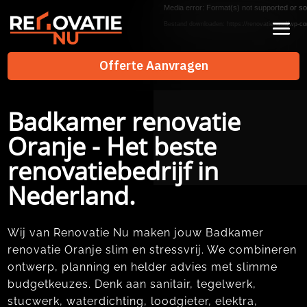
Videospeler
Media error: Format(s) not supported or so
Bestand downloaden: https://renovatienu.nl/wp-co
Offerte Aanvragen
Offerte Aanvragen
Badkamer renovatie
Oranje - Het beste
renovatiebedrijf in
Nederland.
Wij van Renovatie Nu maken jouw Badkamer
renovatie Oranje slim en stressvrij. We combineren
ontwerp, planning en helder advies met slimme
budgetkeuzes. Denk aan sanitair, tegelwerk,
stucwerk, waterdichting, loodgieter, elektra,