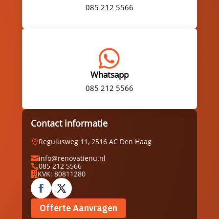
085 212 5566

Whatsapp
085 212 5566
Contact informatie
Regulusweg 11, 2516 AC Den Haag

info@renovatienu.nl

085 212 5566

KVK: 80811280

Offerte Aanvragen