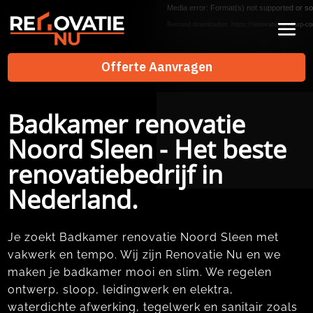
Videospeler
Media error: Format(s) not supported or so
Bestand downloaden: https://renovatienu.nl/wp-co
Offerte Aanvragen
Offerte Aanvragen
Badkamer renovatie
Noord Sleen - Het beste
renovatiebedrijf in
Nederland.
Je zoekt Badkamer renovatie Noord Sleen met
vakwerk en tempo. Wij zijn Renovatie Nu en we
maken je badkamer mooi en slim. We regelen
ontwerp, sloop, leidingwerk en elektra,
waterdichte afwerking, tegelwerk en sanitair zoals