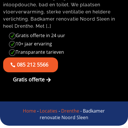
inloopdouche, bad en toilet. We plaatsen
vloerverwarming, sterke ventilatie en heldere
verlichting. Badkamer renovatie Noord Sleen in
heel Drenthe. Met […]
Gratis offerte in 24 uur
N
10+ jaar ervaring
N
Transparante tarieven
N
085 212 5566
Gratis offerte
Home
-
Locaties
-
Drenthe
-
Badkamer
renovatie Noord Sleen