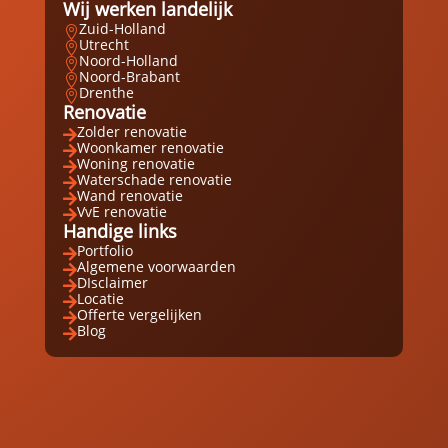
Wij werken landelijk
Zuid-Holland

Utrecht

Noord-Holland

Noord-Brabant

Drenthe

Renovatie
Zolder renovatie

Woonkamer renovatie

Woning renovatie

Waterschade renovatie

Wand renovatie

VvE renovatie

Handige links
Portfolio

Algemene voorwaarden

DIsclaimer

Locatie

Offerte vergelijken

Blog
