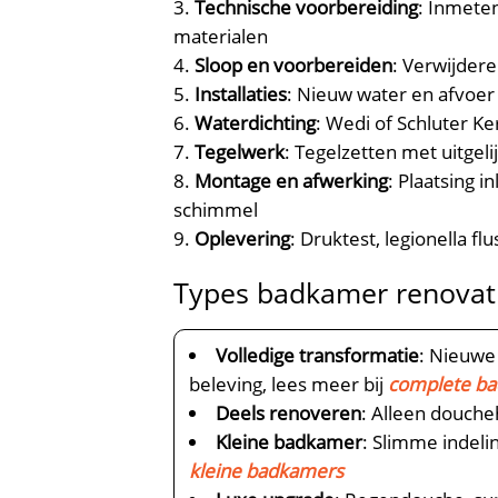
Technische voorbereiding
: Inmete
materialen
Sloop en voorbereiden
: Verwijdere
Installaties
: Nieuw water en afvoe
Waterdichting
: Wedi of Schluter K
Tegelwerk
: Tegelzetten met uitge
Montage en afwerking
: Plaatsing 
schimmel
Oplevering
: Druktest, legionella f
Types badkamer renovati
Volledige transformatie
: Nieuwe
beleving, lees meer bij
complete b
Deels renoveren
: Alleen douch
Kleine badkamer
: Slimme indeli
kleine badkamers