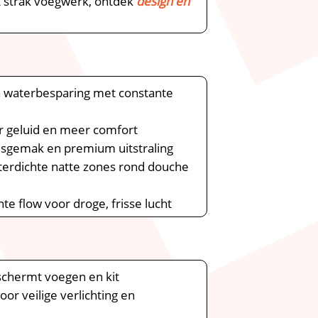
t strak voegwerk, ontdek
design en
 waterbesparing met constante
er geluid en meer comfort
sgemak en premium uitstraling
terdichte natte zones rond douche
te flow voor droge, frisse lucht
schermt voegen en kit
or veilige verlichting en