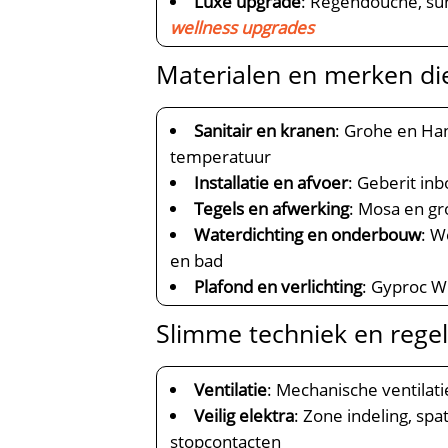
Luxe upgrade
: Regendouche, sun
wellness upgrades
Materialen en merken di
Sanitair en kranen
: Grohe en Ha
temperatuur
Installatie en afvoer
: Geberit in
Tegels en afwerking
: Mosa en g
Waterdichting en onderbouw
: W
en bad
Plafond en verlichting
: Gyproc WR
Slimme techniek en rege
Ventilatie
: Mechanische ventilat
Veilig elektra
: Zone indeling, sp
stopcontacten