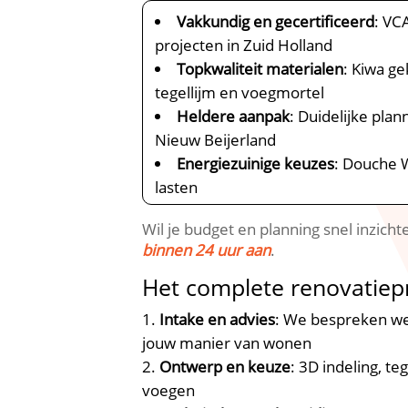
Vakkundig en gecertificeerd
: VC
projecten in Zuid Holland
Topkwaliteit materialen
: Kiwa g
tegellijm en voegmortel
Heldere aanpak
: Duidelijke pla
Nieuw Beijerland
Energiezuinige keuzes
: Douche 
lasten
Wil je budget en planning snel inzich
binnen 24 uur aan
.​
Het complete renovatiep
Intake en advies
: We bespreken wen
jouw manier van wonen
Ontwerp en keuze
: 3D indeling, t
voegen