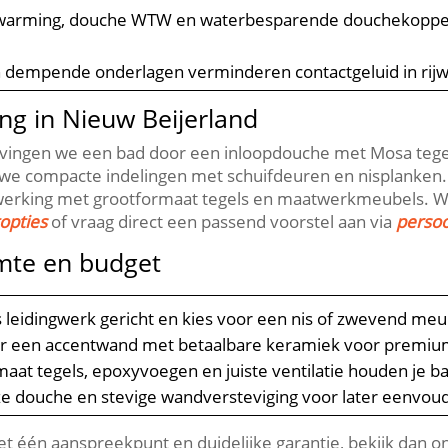
rwarming, douche WTW en waterbesparende douchekoppen
en dempende onderlagen verminderen contactgeluid in ri
ng in Nieuw Beijerland
vingen we een bad door een inloopdouche met Mosa tegelv
we compacte indelingen met schuifdeuren en nisplanken.​ R
fwerking met grootformaat tegels en maatwerkmeubels.​ Wil
opties
of vraag direct een passend voorstel aan via
persoo
imte en budget
ts leidingwerk gericht en kies voor een nis of zwevend m
r een accentwand met betaalbare keramiek voor premiu
maat tegels, epoxyvoegen en juiste ventilatie houden je 
e douche en stevige wandversteviging voor later eenvoud
et één aanspreekpunt en duidelijke garantie, bekijk dan 