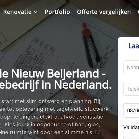
Renovatie
Portfolio
Offerte vergelijken
Laa
Leave
e Nieuw Beijerland -
this
field
ebedrijf in Nederland.
blank
tart met slim ontwerp en planning.​ Bij
ee tot oplevering met tegelwerk, stucwerk,
op, leidingen, elektra, afvoer, ventilatie,
​ Kies jouw inloopdouche of bad, glas,
Valida
eine ruimte wint door een slimme nis.​ […]