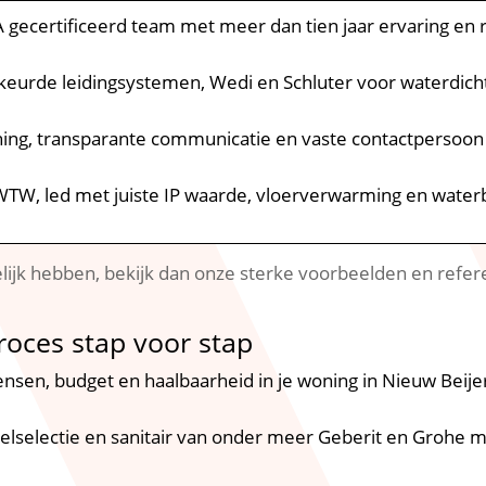
A gecertificeerd team met meer dan tien jaar ervaring en
ekeurde leidingsystemen, Wedi en Schluter voor waterdich
nning, transparante communicatie en vaste contactpersoo
WTW, led met juiste IP waarde, vloerverwarming en wate
telijk hebben, bekijk dan onze sterke voorbeelden en refer
roces stap voor stap
sen, budget en haalbaarheid in je woning in Nieuw Beijer
egelselectie en sanitair van onder meer Geberit en Grohe 