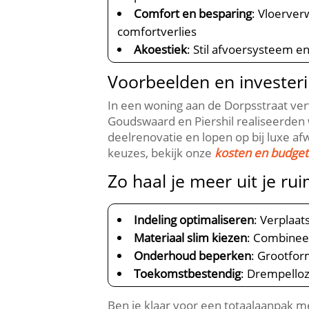
Comfort en besparing
: Vloerve
comfortverlies
Akoestiek
: Stil afvoersysteem 
Voorbeelden en investeri
In een woning aan de Dorpsstraat ver
Goudswaard en Piershil realiseerden 
deelrenovatie en lopen op bij luxe a
keuzes, bekijk onze
kosten en budget
Zo haal je meer uit je ru
Indeling optimaliseren
: Verplaa
Materiaal slim kiezen
: Combinee
Onderhoud beperken
: Grootfor
Toekomstbestendig
: Drempelloz
Ben je klaar voor een totaalaanpak m