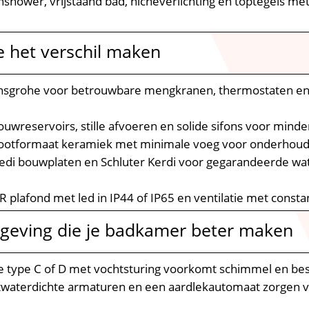
shower, vrijstaand bad, nicheverlichting en toptegels me
e het verschil maken
nsgrohe voor betrouwbare mengkranen, thermostaten en
bouwreservoirs, stille afvoeren en solide sifons voor mind
rootformaat keramiek met minimale voeg voor onderhoud
edi bouwplaten en Schluter Kerdi voor gegarandeerde wa
 plafond met led in IP44 of IP65 en ventilatie met constan
lgeving die je badkamer beter maken
ie type C of D met vochtsturing voorkomt schimmel en be
atwaterdichte armaturen en een aardlekautomaat zorgen vo