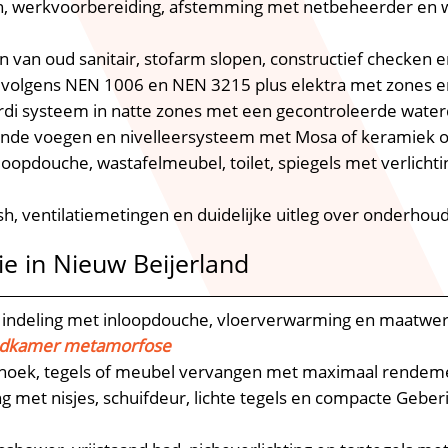
n, werkvoorbereiding, afstemming met netbeheerder en wa
n van oud sanitair, stofarm slopen, constructief checken 
r volgens NEN 1006 en NEN 3215 plus elektra met zones 
erdi systeem in natte zones met een gecontroleerde water
lijnde voegen en nivelleersysteem met Mosa of keramiek o
inloopdouche, wastafelmeubel, toilet, spiegels met verlicht
lush, ventilatiemetingen en duidelijke uitleg over onderhou
e in Nieuw Beijerland
 indeling met inloopdouche, vloerverwarming en maatwe
adkamer metamorfose
ehoek, tegels of meubel vervangen met maximaal rendeme
ng met nisjes, schuifdeur, lichte tegels en compacte Geber