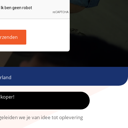
rzenden
rland
dkoper!
eleiden we je van idee tot oplevering