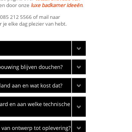
ssen door onze
luxe badkamer ideeën
.​
 085 212 5566 of mail naar
je elke dag plezier van hebt.​
rbouwing blijven douchen?
land aan en wat kost dat?
ard en aan welke technische
 van ontwerp tot oplevering?