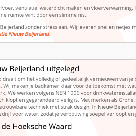
 afvoer, ventilatie, waterdicht maken en vloerverwarming.​ 
leine ruimte wint door een slimme nis.​
ijerland zonder stress aan.​ Wij leveren snel en netjes m
tie Nieuw Beijerland
.​
w Beijerland uitgelegd
 draait om het volledig of gedeeltelijk vernieuwen van 
gn.​ Wij maken je badkamer klaar voor de toekomst met wa
rk.​ We werken volgens NEN 1006 voor drinkwaterinstallat
sch klopt en gegarandeerd veilig is.​ Met merken als Grohe
etrouwbare techniek met strak design.​ In Nieuw Beijerl
drijf voor water, zodat je verbouwing soepel verloopt en 
 de Hoeksche Waard