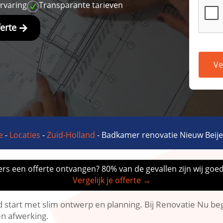
ervaring
Transparante tarieven
N
ferte
Ve
e
-
Locaties
-
Zuid-Holland
-
Badkamer renovatie Nieuw Beije
rs een offerte ontvangen? 80% van de gevallen zijn wij goe
Vergelijk je offerte →
start met slim ontwerp en planning.​ Bij Renovatie Nu beg
n afwerking.​