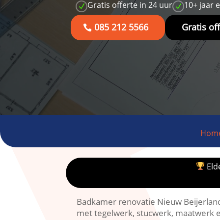
Gratis offerte in 24 uur
10+ jaar 
N
N
085 212 5566
Gratis of
Hom
Elde
Badkamer renovatie Nieuw Beijerland 
met tegelwerk, stucwerk, maatwerk e