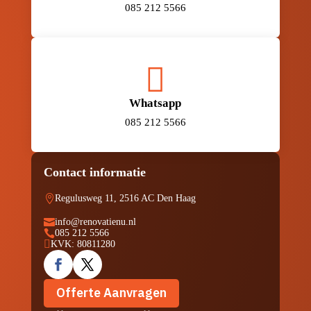
085 212 5566

Whatsapp
085 212 5566
Contact informatie

Regulusweg 11, 2516 AC Den Haag

info@renovatienu.nl

085 212 5566

KVK: 80811280
Offerte Aanvragen