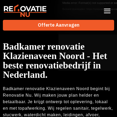
Videospeler
Media error: Format(s) not supported or so
Bestand downloaden: https://renovatienu.nl/wp-co
Offerte Aanvragen
Offerte Aanvragen
Badkamer renovatie
Klazienaveen Noord - Het
beste renovatiebedrijf in
Nederland.
Badkamer renovatie Klazienaveen Noord begint bij
Renovatie Nu. Wij maken jouw plan helder en
betaalbaar. Je krijgt ontwerp tot oplevering, lokaal
en met topafwerking. Wij regelen sanitair, tegelwerk,
stucwerk, waterdicht maken, leidingen, afvoer,