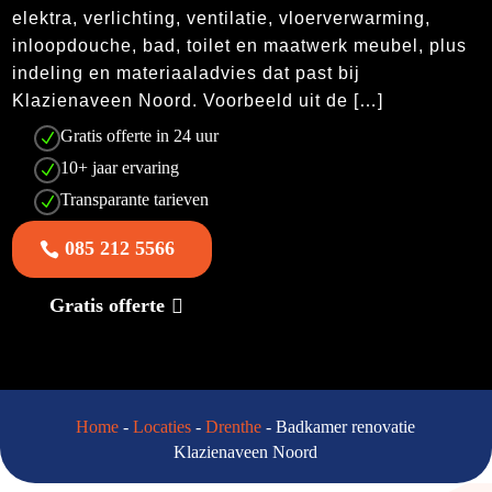
elektra, verlichting, ventilatie, vloerverwarming,
inloopdouche, bad, toilet en maatwerk meubel, plus
indeling en materiaaladvies dat past bij
Klazienaveen Noord. Voorbeeld uit de […]
Gratis offerte in 24 uur
N
10+ jaar ervaring
N
Transparante tarieven
N
085 212 5566
Gratis offerte
Home
-
Locaties
-
Drenthe
-
Badkamer renovatie
Klazienaveen Noord