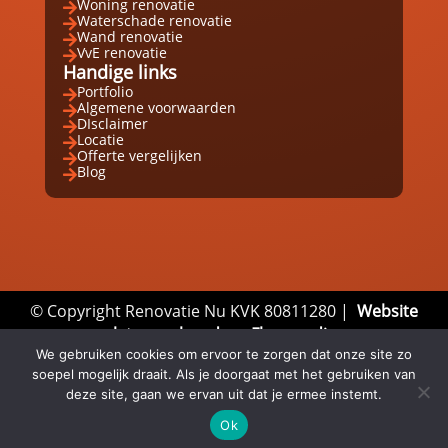
Woning renovatie

Waterschade renovatie

Wand renovatie

VvE renovatie

Handige links
Portfolio

Algemene voorwaarden

DIsclaimer

Locatie

Offerte vergelijken

Blog

© Copyright Renovatie Nu KVK 80811280 |
Website
laten maken door Flexamedia
We gebruiken cookies om ervoor te zorgen dat onze site zo
Privacyverklaring
|
Disclaimer
|
Algemene
soepel mogelijk draait. Als je doorgaat met het gebruiken van
Voorwaarden
deze site, gaan we ervan uit dat je ermee instemt.
Ok
Email
Whatsapp
Direct bellen


