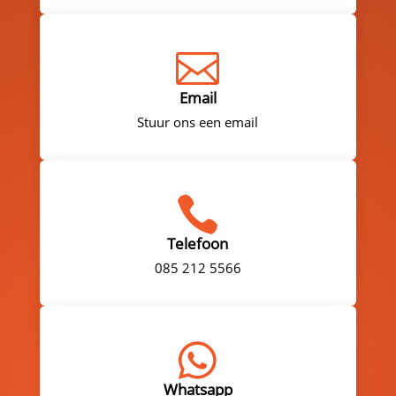

Email
Stuur ons een email

Telefoon
085 212 5566

Whatsapp