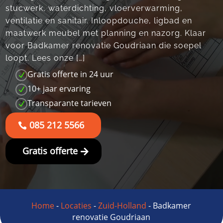
stucwerk, waterdichting, vloerverwarming,
ventilatie en sanitair.​ Inloopdouche, ligbad en
maatwerk meubel met planning en nazorg.​ Klaar
voor Badkamer renovatie Goudriaan die soepel
loopt.​ Lees onze […]
Gratis offerte in 24 uur
N
10+ jaar ervaring
N
Transparante tarieven
N
085 212 5566
Gratis offerte
Home
-
Locaties
-
Zuid-Holland
-
Badkamer
renovatie Goudriaan