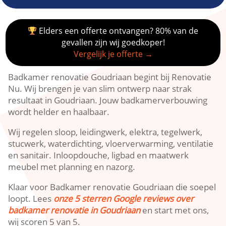
Elders een offerte ontvangen? 80% van de
gevallen zijn wij goedkoper!
Vergelijk je offerte →
Badkamer renovatie Goudriaan begint bij Renovatie
Nu.​ Wij brengen je van slim ontwerp naar strak
resultaat in Goudriaan.​ Jouw badkamerverbouwing
wordt helder en haalbaar.​
Wij regelen sloop, leidingwerk, elektra, tegelwerk,
stucwerk, waterdichting, vloerverwarming, ventilatie
en sanitair.​ Inloopdouche, ligbad en maatwerk
meubel met planning en nazorg.​
Klaar voor Badkamer renovatie Goudriaan die soepel
loopt.​ Lees
onze 5 sterren Google reviews over
badkamer renovatie in Goudriaan
en start met ons,
wij scoren 5 van 5.​