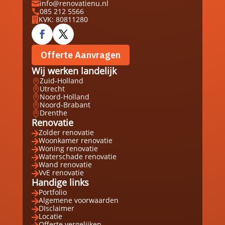
info@renovatienu.nl

085 212 5566

KVK: 80811280

Offerte Aanvragen
Wij werken landelijk
Zuid-Holland

Utrecht

Noord-Holland

Noord-Brabant

Drenthe

Renovatie
Zolder renovatie

Woonkamer renovatie

Woning renovatie

Waterschade renovatie

Wand renovatie

VvE renovatie

Handige links
Portfolio

Algemene voorwaarden

DIsclaimer

Locatie

Offerte vergelijken