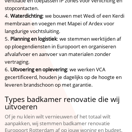
ventilatie en toepassen IP zones voor verlichting en
stopcontacten.​
Waterdichting
: we bouwen met Wedi of een Kerdi
membraan en voegen met Mapei of Ardex voor
langdurige vochtsluiting.​
Planning en logistiek
: we stemmen werktijden af
op ploegendiensten in Europoort en organiseren
afvalafvoer en aanvoer van materialen zonder
vertraging.​
Uitvoering en oplevering
: we werken VCA
gecertificeerd, houden je dagelijks op de hoogte en
leveren brandschoon op met garantie.​
Types badkamer renovatie die wij
uitvoeren
Of je nu klein wilt vernieuwen of het totaal wilt
aanpakken, wij stemmen badkamer renovatie
Europoort Rotterdam af op jouw woning en budget.​