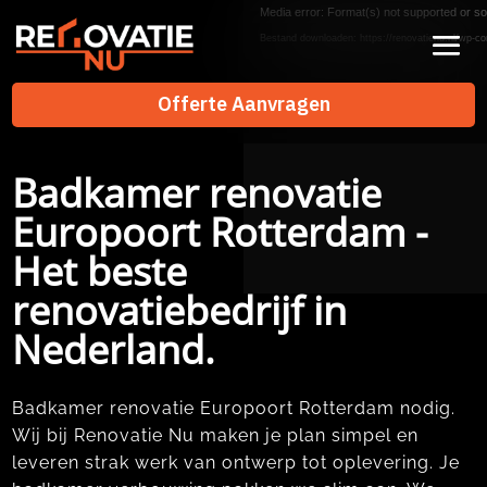
Videospeler
Media error: Format(s) not supported or so
Bestand downloaden: https://renovatienu.nl/wp-co
Offerte Aanvragen
Offerte Aanvragen
Badkamer renovatie
Europoort Rotterdam -
Het beste
renovatiebedrijf in
Nederland.
Badkamer renovatie Europoort Rotterdam nodig.​
Wij bij Renovatie Nu maken je plan simpel en
leveren strak werk van ontwerp tot oplevering.​ Je