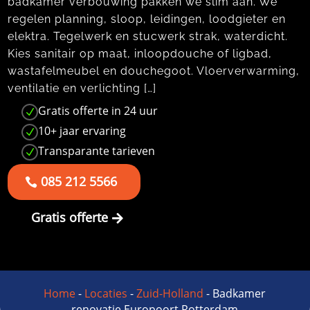
badkamer verbouwing pakken we slim aan.​ We
regelen planning, sloop, leidingen, loodgieter en
elektra.​ Tegelwerk en stucwerk strak, waterdicht.​
Kies sanitair op maat, inloopdouche of ligbad,
wastafelmeubel en douchegoot.​ Vloerverwarming,
ventilatie en verlichting […]
Gratis offerte in 24 uur
N
10+ jaar ervaring
N
Transparante tarieven
N
085 212 5566
Gratis offerte
Home
-
Locaties
-
Zuid-Holland
-
Badkamer
renovatie Europoort Rotterdam