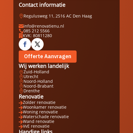
Contact informatie
Regulusweg 11, 2516 AC Den Haag

info@renovatienu.nl

085 212 5566

KVK: 80811280

Offerte Aanvragen
Wij werken landelijk
Zuid-Holland

Utrecht

Noord-Holland

Noord-Brabant

Drenthe

Renovatie
Zolder renovatie

Woonkamer renovatie

Woning renovatie

Waterschade renovatie

Wand renovatie

VvE renovatie

Handige links