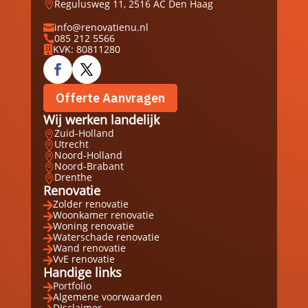
Regulusweg 11, 2516 AC Den Haag

info@renovatienu.nl

085 212 5566

KVK: 80811280

Offerte Aanvragen
Wij werken landelijk
Zuid-Holland

Utrecht

Noord-Holland

Noord-Brabant

Drenthe

Renovatie
Zolder renovatie

Woonkamer renovatie

Woning renovatie

Waterschade renovatie

Wand renovatie

VvE renovatie

Handige links
Portfolio

Algemene voorwaarden

DIsclaimer