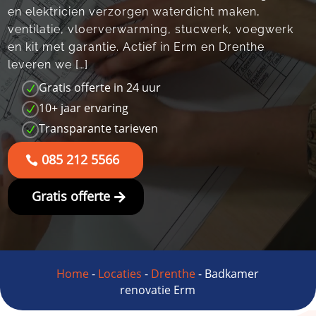
en elektricien verzorgen waterdicht maken,
ventilatie, vloerverwarming, stucwerk, voegwerk
en kit met garantie. Actief in Erm en Drenthe
leveren we […]
Gratis offerte in 24 uur
N
10+ jaar ervaring
N
Transparante tarieven
N
085 212 5566
Gratis offerte
Home
-
Locaties
-
Drenthe
-
Badkamer
renovatie Erm