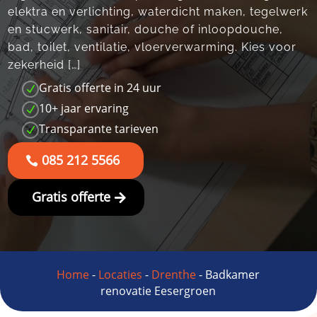
elektra en verlichting, waterdicht maken, tegelwerk
en stucwerk, sanitair, douche of inloopdouche,
bad, toilet, ventilatie, vloerverwarming. Kies voor
zekerheid […]
Gratis offerte in 24 uur
N
10+ jaar ervaring
N
Transparante tarieven
N
085 212 5566
Gratis offerte
Home
-
Locaties
-
Drenthe
-
Badkamer
renovatie Eesergroen