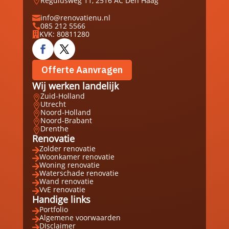
Regulusweg 11, 2516 AC Den Haag

info@renovatienu.nl

085 212 5566

KVK: 80811280

Offerte Aanvragen
Wij werken landelijk
Zuid-Holland

Utrecht

Noord-Holland

Noord-Brabant

Drenthe

Renovatie
Zolder renovatie

Woonkamer renovatie

Woning renovatie

Waterschade renovatie

Wand renovatie

VvE renovatie

Handige links
Portfolio

Algemene voorwaarden

DIsclaimer
