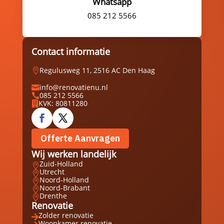
Whatsapp
085 212 5566
Contact informatie
Regulusweg 11, 2516 AC Den Haag

info@renovatienu.nl

085 212 5566

KVK: 80811280

Offerte Aanvragen
Wij werken landelijk
Zuid-Holland

Utrecht

Noord-Holland

Noord-Brabant

Drenthe

Renovatie
Zolder renovatie

Woonkamer renovatie