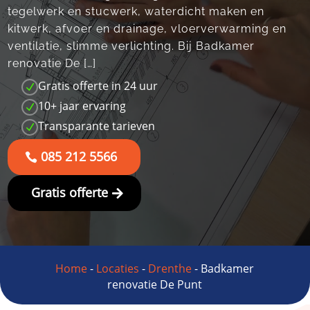
tegelwerk en stucwerk, waterdicht maken en
kitwerk, afvoer en drainage, vloerverwarming en
ventilatie, slimme verlichting. Bij Badkamer
renovatie De […]
Gratis offerte in 24 uur
N
10+ jaar ervaring
N
Transparante tarieven
N
085 212 5566
Gratis offerte
Home
-
Locaties
-
Drenthe
-
Badkamer
renovatie De Punt