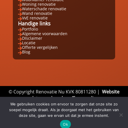

Woning renovatie

Waterschade renovatie

Wand renovatie

VvE renovatie

Handige links
Portfolio

Algemene voorwaarden

DIsclaimer

Locatie

Offerte vergelijken

Blog

© Copyright Renovatie Nu KVK 80811280 |
Website
laten maken door Flexamedia
We gebruiken cookies om ervoor te zorgen dat onze site zo
Privacyverklaring
|
Disclaimer
|
Algemene
soepel mogelijk draait. Als je doorgaat met het gebruiken van
Voorwaarden
deze site, gaan we ervan uit dat je ermee instemt.
Ok
Email
Whatsapp
Direct bellen