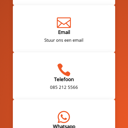

Email
Stuur ons een email

Telefoon
085 212 5566

Whatsapp