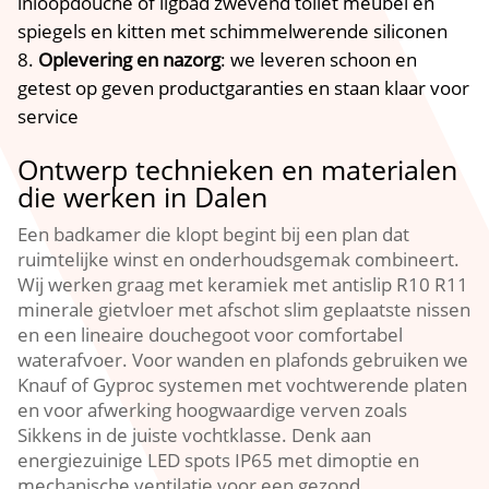
inloopdouche of ligbad zwevend toilet meubel en
spiegels en kitten met schimmelwerende siliconen
Oplevering en nazorg
: we leveren schoon en
getest op geven productgaranties en staan klaar voor
service
Ontwerp technieken en materialen
die werken in Dalen
Een badkamer die klopt begint bij een plan dat
ruimtelijke winst en onderhoudsgemak combineert.
Wij werken graag met keramiek met antislip R10 R11
minerale gietvloer met afschot slim geplaatste nissen
en een lineaire douchegoot voor comfortabel
waterafvoer. Voor wanden en plafonds gebruiken we
Knauf of Gyproc systemen met vochtwerende platen
en voor afwerking hoogwaardige verven zoals
Sikkens in de juiste vochtklasse. Denk aan
energiezuinige LED spots IP65 met dimoptie en
mechanische ventilatie voor een gezond