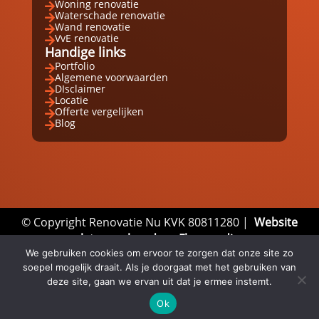
Woning renovatie

Waterschade renovatie

Wand renovatie

VvE renovatie

Handige links
Portfolio

Algemene voorwaarden

DIsclaimer

Locatie

Offerte vergelijken

Blog

© Copyright Renovatie Nu KVK 80811280 |
Website
laten maken door Flexamedia
We gebruiken cookies om ervoor te zorgen dat onze site zo
Privacyverklaring
|
Disclaimer
|
Algemene
soepel mogelijk draait. Als je doorgaat met het gebruiken van
Voorwaarden
deze site, gaan we ervan uit dat je ermee instemt.
Ok
Email
Whatsapp
Direct bellen


