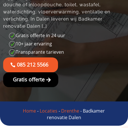
douche of inloopdouche, toilet, wastafel,
waterdichting, vloerverwarming, ventilatie en
verlichting. In Dalen leveren wij Badkamer
renovatie Dalen […]
Gratis offerte in 24 uur
N
10+ jaar ervaring
N
Transparante tarieven
N
085 212 5566
Gratis offerte
Home
-
Locaties
-
Drenthe
-
Badkamer
renovatie Dalen