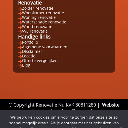
Renovatie
Zolder renovatie

Woonkamer renovatie

Woning renovatie

Waterschade renovatie

Wand renovatie

VvE renovatie

Handige links
Portfolio

Algemene voorwaarden

DIsclaimer

Locatie

Offerte vergelijken

Blog

© Copyright Renovatie Nu KVK 80811280 |
Website
laten maken door Flexamedia
We gebruiken cookies om ervoor te zorgen dat onze site zo
Privacyverklaring
|
Disclaimer
|
Algemene
soepel mogelijk draait. Als je doorgaat met het gebruiken van
Voorwaarden