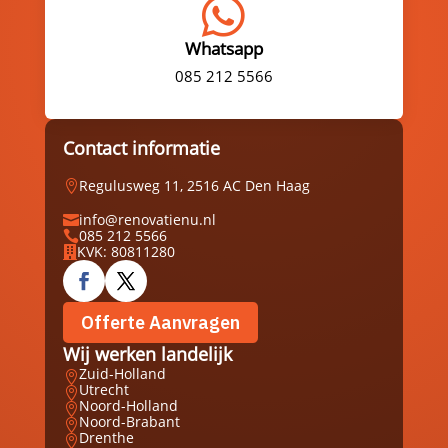

Whatsapp
085 212 5566
Contact informatie
Regulusweg 11, 2516 AC Den Haag

info@renovatienu.nl

085 212 5566

KVK: 80811280

Offerte Aanvragen
Wij werken landelijk
Zuid-Holland

Utrecht

Noord-Holland

Noord-Brabant

Drenthe
