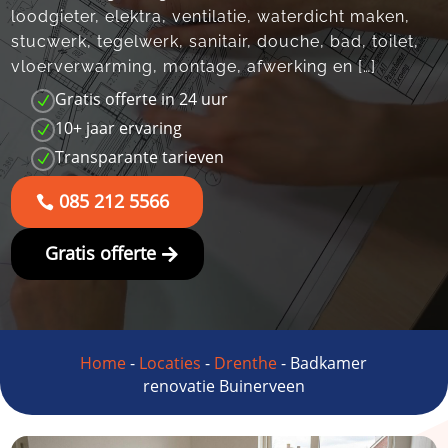
loodgieter, elektra, ventilatie, waterdicht maken,
stucwerk, tegelwerk, sanitair, douche, bad, toilet,
vloerverwarming, montage, afwerking en […]
Gratis offerte in 24 uur
N
10+ jaar ervaring
N
Transparante tarieven
N
085 212 5566
Gratis offerte
Home
-
Locaties
-
Drenthe
-
Badkamer
renovatie Buinerveen