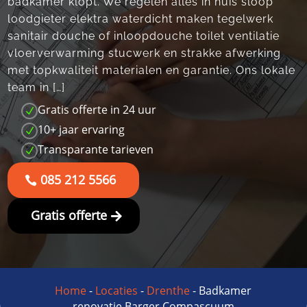
badkamer klopt. We regelen alles in huis sloop
loodgieter elektra waterdicht maken tegelwerk
sanitair douche of inloopdouche toilet ventilatie
vloerverwarming stucwerk en strakke afwerking
met topkwaliteit materialen en garantie. Ons lokale
team in […]
Gratis offerte in 24 uur
N
10+ jaar ervaring
N
Transparante tarieven
N
085 212 5566
Gratis offerte
Home
-
Locaties
-
Drenthe
-
Badkamer
renovatie Barger Compascuum