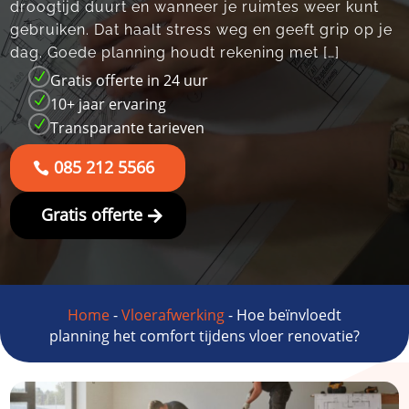
droogtijd duurt en wanneer je ruimtes weer kunt
gebruiken.​ Dat haalt stress weg en geeft grip op je
dag.​ Goede planning houdt rekening met […]
N
Gratis offerte in 24 uur
N
10+ jaar ervaring
N
Transparante tarieven
085 212 5566
Gratis offerte
Home
-
Vloerafwerking
-
Hoe beïnvloedt
planning het comfort tijdens vloer renovatie?