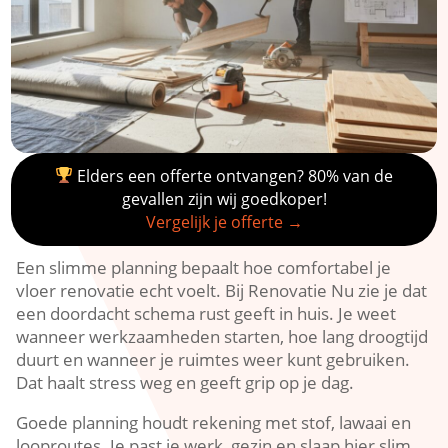
Elders een offerte ontvangen? 80% van de
gevallen zijn wij goedkoper!
Vergelijk je offerte →
Een slimme planning bepaalt hoe comfortabel je
vloer renovatie echt voelt.​ Bij Renovatie Nu zie je dat
een doordacht schema rust geeft in huis.​ Je weet
wanneer werkzaamheden starten, hoe lang droogtijd
duurt en wanneer je ruimtes weer kunt gebruiken.​
Dat haalt stress weg en geeft grip op je dag.​
Goede planning houdt rekening met stof, lawaai en
looproutes.​ Je past je werk, gezin en slaap hier slim