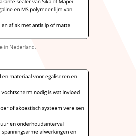
parante sealer van Sika of Mapei
egaline en MS polymeer lijm van
 en aflak met antislip of matte
ie in Nederland.​
 en materiaal voor egaliseren en
 vochtscherm nodig is wat invloed
loer of akoestisch systeem vereisen
sduur en onderhoudsinterval
m spanningsarme afwerkingen en