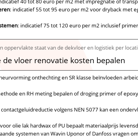
indicatief 40 tot 80 euro per m2 met impregnatie of trans
seren
: indicatief 55 tot 95 euro per m2 voor dryback met 
systemen
: indicatief 75 tot 120 euro per m2 inclusief primer
van oppervlakte staat van de dekvloer en logistiek per locat
e de vloer renovatie kosten bepalen
cheurvorming onthechting en SR klasse beïnvloeden arbeid
ethode en RH meting bepalen of droging primer of epoxy
: contactgeluidreductie volgens NEN 5077 kan een onderv
 voor olie lak hardwax of PU bepaalt materiaalprijs leven
staande systemen van Wavin Uponor of Danfoss vragen o