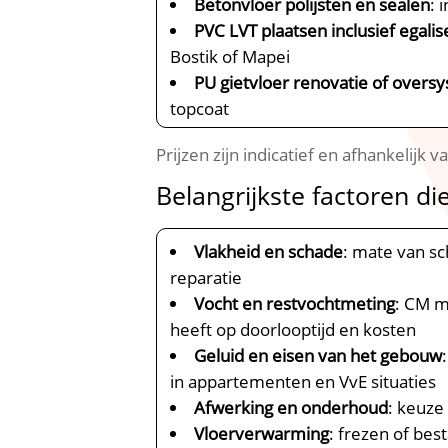
Betonvloer polijsten en sealen
: 
PVC LVT plaatsen inclusief egali
Bostik of Mapei
PU gietvloer renovatie of over
topcoat
Prijzen zijn indicatief en afhankelijk 
Belangrijkste factoren di
Vlakheid en schade
: mate van s
reparatie
Vocht en restvochtmeting
: CM m
heeft op doorlooptijd en kosten
Geluid en eisen van het gebouw
in appartementen en VvE situaties
Afwerking en onderhoud
: keuze
Vloerverwarming
: frezen of be