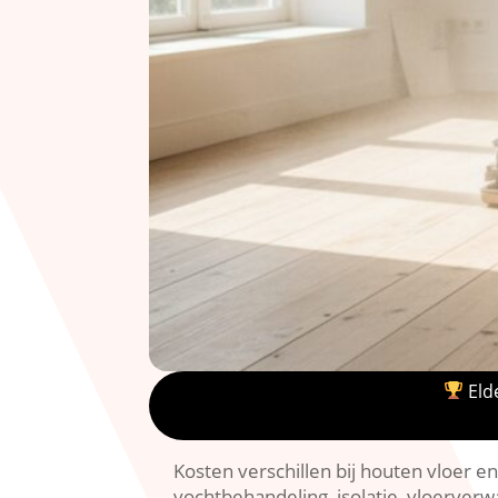
Elde
Kosten verschillen bij houten vloer en 
vochtbehandeling, isolatie, vloerverwa