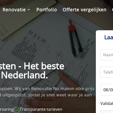
Renovatie
Portfolio
Offerte vergelijken
Laa
Leave
this
sten - Het beste
field
blank
n Nederland.
loppen.​ Wij van Renovatie Nu maken elke prijs
 uitgesplitst, zodat je snel weet waar je aan
Valida
ervaring
Transparante tarieven
N