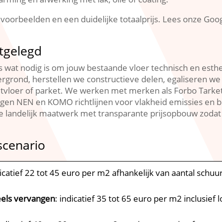
voorbeelden en een duidelijke totaalprijs.​ Lees onze Goo
itgelegd
s wat nodig is om jouw bestaande vloer technisch en esthet
grond, herstellen we constructieve delen, egaliseren we
etvloer of parket.​ We werken met merken als Forbo Tark
lgen NEN en KOMO richtlijnen voor vlakheid emissies en b
 landelijk maatwerk met transparante prijsopbouw zodat j
scenario
dicatief 22 tot 45 euro per m2 afhankelijk van aantal schuu
eels vervangen
: indicatief 35 tot 65 euro per m2 inclusief