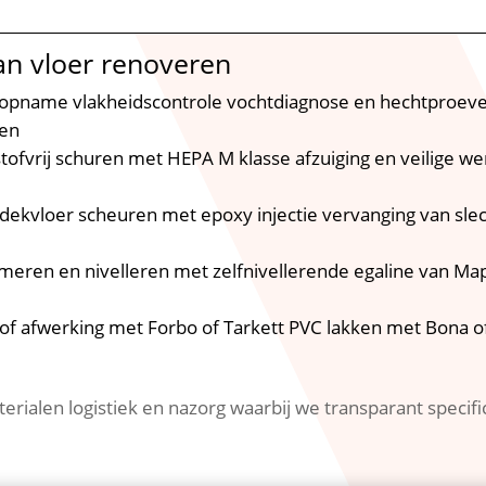
an vloer renoveren
e opname vlakheidscontrole vochtdiagnose en hechtproev
wen
 stofvrij schuren met HEPA M klasse afzuiging en veilige w
n dekvloer scheuren met epoxy injectie vervanging van sle
imeren en nivelleren met zelfnivellerende egaline van Ma
g of afwerking met Forbo of Tarkett PVC lakken met Bona
erialen logistiek en nazorg waarbij we transparant specific