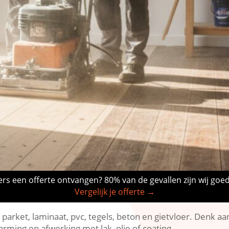
rs een offerte ontvangen? 80% van de gevallen zijn wij goe
Vergelijk je offerte →
parket, laminaat, pvc, tegels, beton en gietvloer.​ Denk aa
rming en afwerking met lak, olie of coating.​