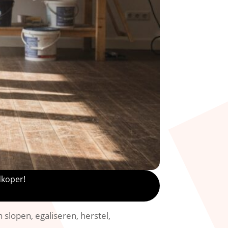
dkoper!
n slopen, egaliseren, herstel,