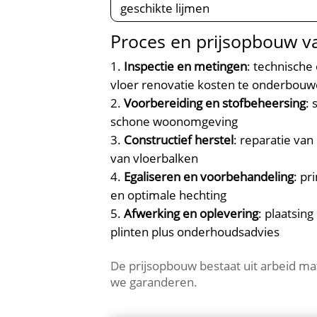
geschikte lijmen
Proces en prijsopbouw v
Inspectie en metingen
: technisch
vloer renovatie kosten te onderbou
Voorbereiding en stofbeheersing
:
schone woonomgeving
Constructief herstel
: reparatie va
van vloerbalken
Egaliseren en voorbehandeling
: pr
en optimale hechting
Afwerking en oplevering
: plaatsin
plinten plus onderhoudsadvies
De prijsopbouw bestaat uit arbeid mat
we garanderen.​