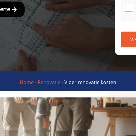
ferte
Ve
Home
-
Renovatie
-
Vloer renovatie kosten