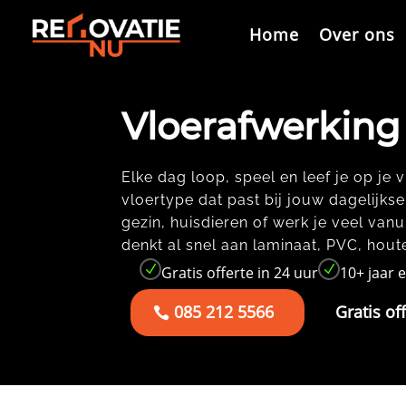
Videospeler
Home
Over ons
Vloerafwerking
Elke dag loop, speel en leef je op je 
vloertype dat past bij jouw dagelijkse
gezin, huisdieren of werk je veel vanui
denkt al snel aan laminaat, PVC, houte
N
N
Gratis offerte in 24 uur
10+ jaar 
085 212 5566
Gratis of