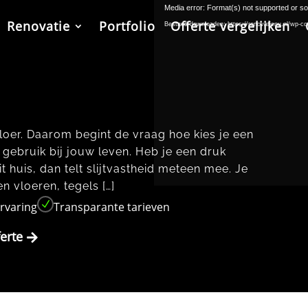
Media error: Format(s) not supported or so
Renovatie
Portfolio
Offerte vergelijken
Bestand downloaden: https://renovatienu.nl/wp-co
vloer.​ Daarom begint de vraag hoe kies je een
 gebruik bij jouw leven.​ Heb je een druk
t huis, dan telt slijtvastheid meteen mee.​ Je
n vloeren, tegels […]
N
ervaring
Transparante tarieven
ferte