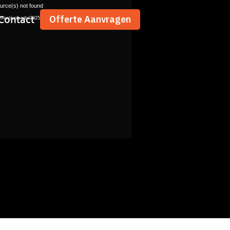
urce(s) not found
Contact
Offerte Aanvragen
ntent/uploads/2025/12/renovaite-nu-video-1.mp4