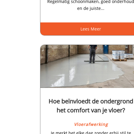
Regelmatig schoonmaken, goed onderhou
en de juiste...
Lees Meer
Hoe beïnvloedt de ondergrond
het comfort van je vloer?
Vloerafwerking
Je merkt het elke dag zonder erbij stil te