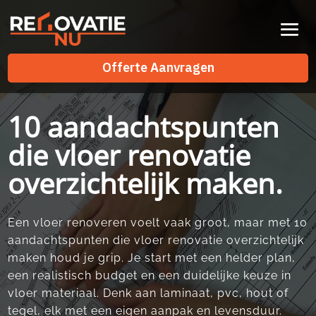
Videospeler
Offerte Aanvragen
Offerte Aanvragen
10 aandachtspunten
die vloer renovatie
overzichtelijk maken.
Een vloer renoveren voelt vaak groot, maar met 10
aandachtspunten die vloer renovatie overzichtelijk
maken houd je grip.​ Je start met een helder plan,
een realistisch budget en een duidelijke keuze in
vloer materiaal.​ Denk aan laminaat, pvc, hout of
tegel, elk met een eigen aanpak en levensduur.​