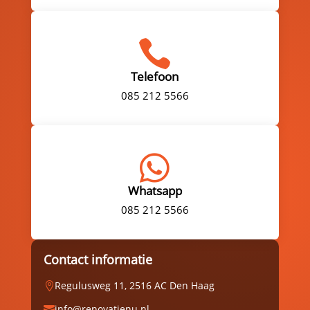

Telefoon
085 212 5566

Whatsapp
085 212 5566
Contact informatie
Regulusweg 11, 2516 AC Den Haag

info@renovatienu.nl
