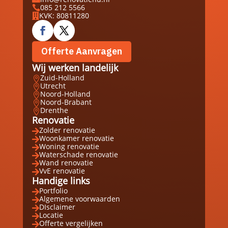
085 212 5566

KVK: 80811280

Offerte Aanvragen
Wij werken landelijk
Zuid-Holland

Utrecht

Noord-Holland

Noord-Brabant

Drenthe

Renovatie
Zolder renovatie

Woonkamer renovatie

Woning renovatie

Waterschade renovatie

Wand renovatie

VvE renovatie

Handige links
Portfolio

Algemene voorwaarden

DIsclaimer

Locatie

Offerte vergelijken
