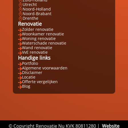

Utrecht

Noord-Holland

Noord-Brabant

Drenthe

Renovatie
Zolder renovatie

Woonkamer renovatie

Woning renovatie

Waterschade renovatie

Wand renovatie

VvE renovatie

Handige links
Portfolio

Algemene voorwaarden

DIsclaimer

Locatie

Offerte vergelijken

Blog

© Copyright Renovatie Nu KVK 80811280 |
Website