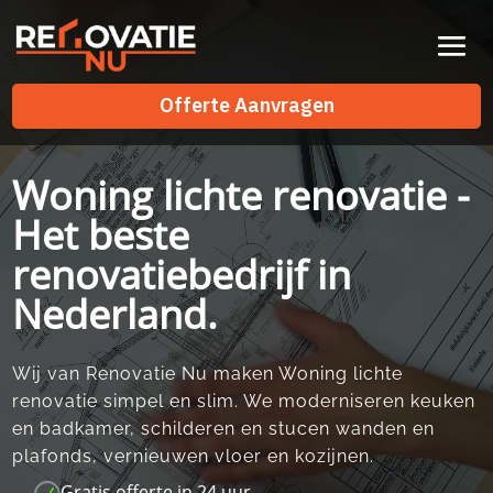
Videospeler
Offerte Aanvragen
Offerte Aanvragen
Woning lichte renovatie -
Het beste
renovatiebedrijf in
Nederland.
Wij van Renovatie Nu maken Woning lichte
renovatie simpel en slim.​ We moderniseren keuken
en badkamer, schilderen en stucen wanden en
plafonds, vernieuwen vloer en kozijnen.​
Gratis offerte in 24 uur