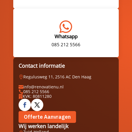

Whatsapp
085 212 5566
Contact informatie
Regulusweg 11, 2516 AC Den Haag

info@renovatienu.nl

085 212 5566

KVK: 80811280

Offerte Aanvragen
Wij werken landelijk
Zuid-Holland