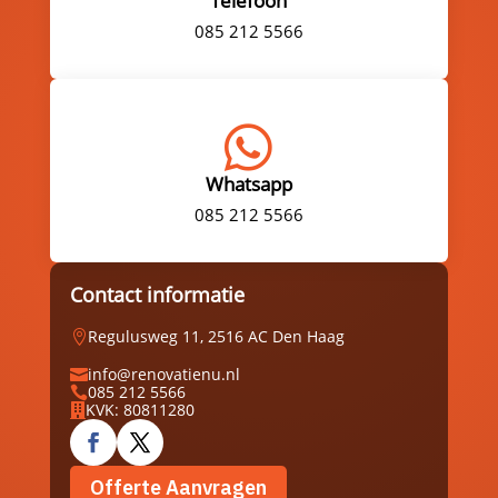
Telefoon
085 212 5566

Whatsapp
085 212 5566
Contact informatie
Regulusweg 11, 2516 AC Den Haag

info@renovatienu.nl

085 212 5566

KVK: 80811280

Offerte Aanvragen