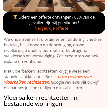
Elders een offerte ontvangen? 80% van de
gevallen zijn wij goedkoper!
Vergelijk je offerte →
We onderzoeken kruipruimte en fundering, checken
houtrot, balkkoppen en doorbuiging, en we
nivelleren je ondervloer met sterke dragers,
stelklossen en versteviging.​ Zo verbeteren we ook
isolatie en ventilatie.​
Met Vloerbalken rechtzetten krijg je weer een
stabiele, vlakke vloer.​ Bekijk
onze reviews over
vloerbalken rechtzetten
, Google reviews vijf op vijf,
en laat ons je vloer uitlijnen en stabiliseren.​
Vloerbalken rechtzetten in
bestaande woningen