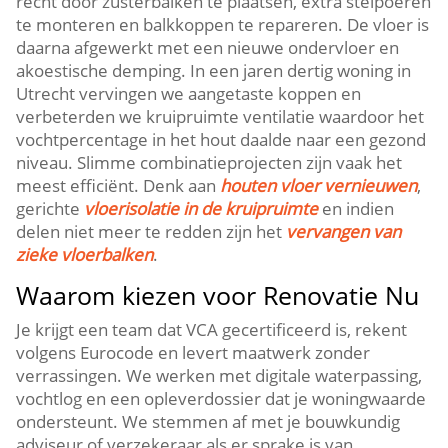
recht door zusterbalken te plaatsen, extra stelpoeren
te monteren en balkkoppen te repareren.​ De vloer is
daarna afgewerkt met een nieuwe ondervloer en
akoestische demping.​ In een jaren dertig woning in
Utrecht vervingen we aangetaste koppen en
verbeterden we kruipruimte ventilatie waardoor het
vochtpercentage in het hout daalde naar een gezond
niveau.​ Slimme combinatieprojecten zijn vaak het
meest efficiënt.​ Denk aan
houten vloer vernieuwen
,
gerichte
vloerisolatie in de kruipruimte
en indien
delen niet meer te redden zijn het
vervangen van
zieke vloerbalken
.​
Waarom kiezen voor Renovatie Nu
Je krijgt een team dat VCA gecertificeerd is, rekent
volgens Eurocode en levert maatwerk zonder
verrassingen.​ We werken met digitale waterpassing,
vochtlog en een opleverdossier dat je woningwaarde
ondersteunt.​ We stemmen af met je bouwkundig
adviseur of verzekeraar als er sprake is van