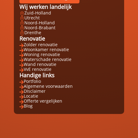
Wij werken landelijk
Zuid-Holland

Utrecht

Noord-Holland

Noord-Brabant

Drenthe

Renovatie
Zolder renovatie

Woonkamer renovatie

Woning renovatie

Waterschade renovatie

Wand renovatie

VvE renovatie

Handige links
Portfolio

Algemene voorwaarden

DIsclaimer

Locatie

Offerte vergelijken

Blog
