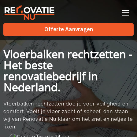
Videospeler
Offerte Aanvragen
Offerte Aanvragen
Vloerbalken rechtzetten -
Het beste
renovatiebedrijf in
Nederland.
Vloerbalken rechtzetten doe je voor veiligheid en
comfort.​ Voelt je vloer zacht of scheef, dan staan
wij van Renovatie Nu klaar om het snel en netjes te
fixen.​
Gratis offerte in 24 uur