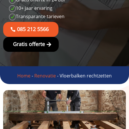
N
10+ jaar ervaring
N
Transparante tarieven
N
085 212 5566
Gratis offerte
Home
-
Renovatie
-
Vloerbalken rechtzetten