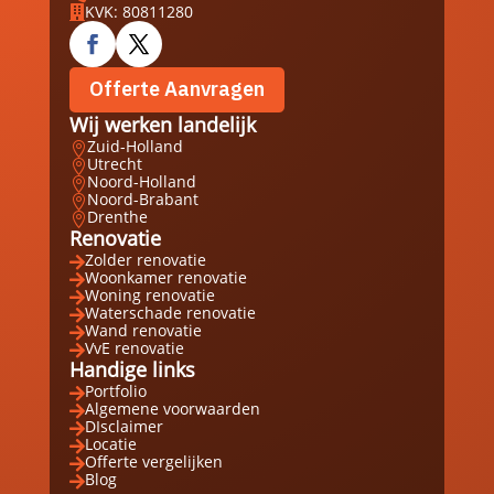
KVK: 80811280

Offerte Aanvragen
Wij werken landelijk
Zuid-Holland

Utrecht

Noord-Holland

Noord-Brabant

Drenthe

Renovatie
Zolder renovatie

Woonkamer renovatie

Woning renovatie

Waterschade renovatie

Wand renovatie

VvE renovatie

Handige links
Portfolio

Algemene voorwaarden

DIsclaimer

Locatie

Offerte vergelijken

Blog
