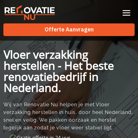
Videospeler
Offerte Aanvragen
Offerte Aanvragen
Vloer verzakking
herstellen - Het beste
renovatiebedrijf in
Nederland.
Wij van Renovatie Nu helpen je met Vloer
verzakking herstellen in huis, door heel Nederland,
snel en veilig.​ We pakken oorzaak en herstel
tegelijk aan zodat je vloer weer stabiel ligt.​
Gratis offerte in 24 uur