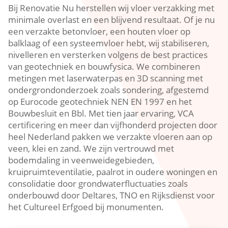
Bij Renovatie Nu herstellen wij vloer verzakking met
minimale overlast en een blijvend resultaat.​ Of je nu
een verzakte betonvloer, een houten vloer op
balklaag of een systeemvloer hebt, wij stabiliseren,
nivelleren en versterken volgens de best practices
van geotechniek en bouwfysica.​ We combineren
metingen met laserwaterpas en 3D scanning met
ondergrondonderzoek zoals sondering, afgestemd
op Eurocode geotechniek NEN EN 1997 en het
Bouwbesluit en Bbl.​ Met tien jaar ervaring, VCA
certificering en meer dan vijfhonderd projecten door
heel Nederland pakken we verzakte vloeren aan op
veen, klei en zand.​ We zijn vertrouwd met
bodemdaling in veenweidegebieden,
kruipruimteventilatie, paalrot in oudere woningen en
consolidatie door grondwaterfluctuaties zoals
onderbouwd door Deltares, TNO en Rijksdienst voor
het Cultureel Erfgoed bij monumenten.​