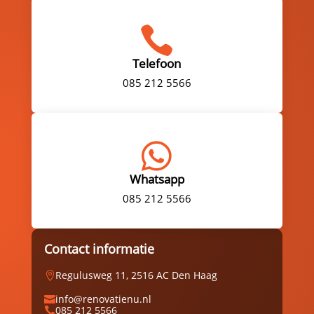

Telefoon
085 212 5566

Whatsapp
085 212 5566
Contact informatie
Regulusweg 11, 2516 AC Den Haag

info@renovatienu.nl

085 212 5566
