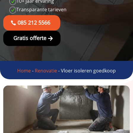
10+ jaar ervaring
N
Transparante tarieven
N
085 212 5566
Gratis offerte
Home
-
Renovatie
-
Vloer isoleren goedkoop