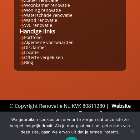
Zolder renovatie

Woonkamer renovatie

Woning renovatie

Waterschade renovatie

Wand renovatie

VvE renovatie

Handige links
Portfolio

Algemene voorwaarden

DIsclaimer

Locatie

Offerte vergelijken

Blog

© Copyright Renovatie Nu KVK 80811280 |
Website
laten maken door Flexamedia
Privacyverklaring
|
Disclaimer
|
Algemene
We gebruiken cookies om ervoor te zorgen dat onze site zo
soepel mogelijk draait. Als je doorgaat met het gebruiken van
Voorwaarden
deze site, gaan we ervan uit dat je ermee instemt.