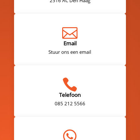
2516 AC Den Haag

Email
Stuur ons een email

Telefoon
085 212 5566
