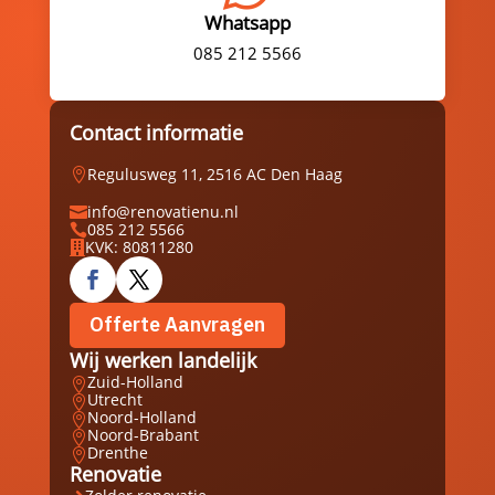
Whatsapp
085 212 5566
Contact informatie
Regulusweg 11, 2516 AC Den Haag

info@renovatienu.nl

085 212 5566

KVK: 80811280

Offerte Aanvragen
Wij werken landelijk
Zuid-Holland

Utrecht

Noord-Holland

Noord-Brabant

Drenthe

Renovatie