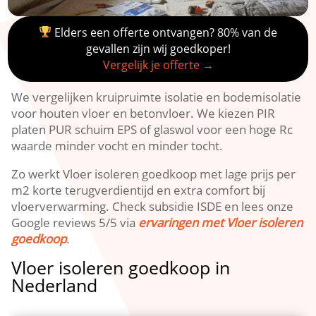
Elders een offerte ontvangen? 80% van de
gevallen zijn wij goedkoper!
Vergelijk je offerte →
We vergelijken kruipruimte isolatie en bodemisolatie
voor houten vloer en betonvloer.​ We kiezen PIR
platen PUR schuim EPS of glaswol voor een hoge Rc
waarde minder vocht en minder tocht.​
Zo werkt Vloer isoleren goedkoop met lage prijs per
m2 korte terugverdientijd en extra comfort bij
vloerverwarming.​ Check subsidie ISDE en lees onze
Google reviews 5/5 via
ervaringen met Vloer isoleren
goedkoop
.​
Vloer isoleren goedkoop in
Nederland